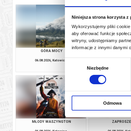
Niniejsza strona korzysta z
Wykorzystujemy pliki cookie 
aby oferować funkcje społecz
witryny, udostępniamy part
informacje z innymi danymi 
GÓRA MOCY
DRUGIE ŻY
06.08.2026, Katowice
06.08.2026, Ka
Wybór
kup bilet
Niezbędne
zgody
Odmowa
MŁODY WASZYNGTON
ZAPROSZE