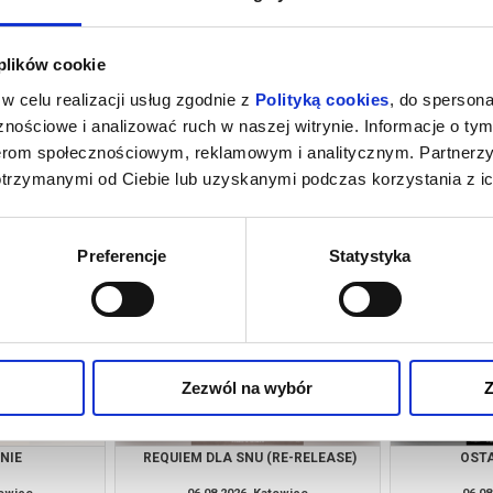
 plików cookie
w celu realizacji usług zgodnie z
Polityką cookies
, do spersona
nościowe i analizować ruch w naszej witrynie. Informacje o tym
nerom społecznościowym, reklamowym i analitycznym. Partnerz
otrzymanymi od Ciebie lub uzyskanymi podczas korzystania z ic
CIE
KSIĘGA PUSTYNI
O CZYM 
towice
06.08.2026, Katowice
06.08
kup bilet
kup bilet
Preferencje
Statystyka
Zezwól na wybór
Z
NIE
REQUIEM DLA SNU (RE-RELEASE)
OSTA