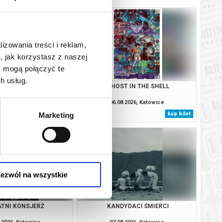
lizowania treści i reklam,
, jak korzystasz z naszej
y mogą połączyć te
h usług.
SOBIE NIE MÓWIMY
GHOST IN THE SHELL
.2026, Katowice
06.08.2026, Katowice
kup bilet
kup bilet
Marketing
ezwól na wszystkie
TNI KONSJERŻ
KANDYDACI ŚMIERCI