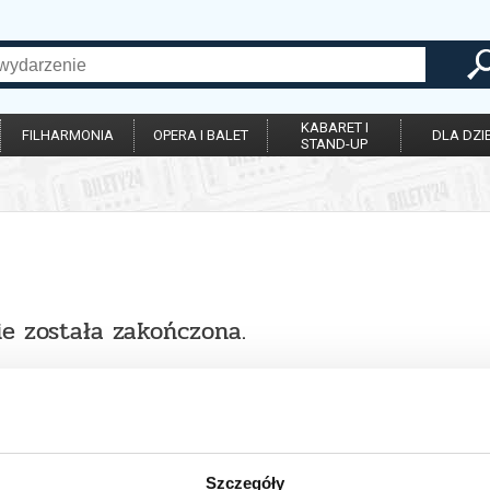
KABARET I
FILHARMONIA
OPERA I BALET
DLA DZIE
STAND-UP
ie została zakończona.
Szczegóły