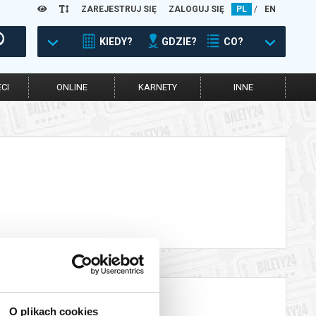
ZAREJESTRUJ SIĘ
ZALOGUJ SIĘ
PL
/
EN
KIEDY?
GDZIE?
CO?
CI
ONLINE
KARNETY
INNE
O plikach cookies