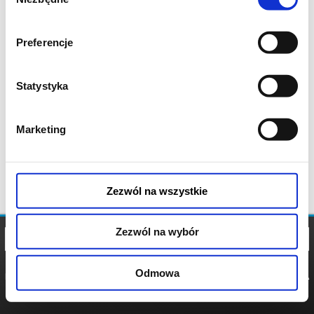
zgody
Preferencje
Statystyka
Marketing
Zezwól na wszystkie
Zezwól na wybór
Odmowa
REGULAMIN
POLITYKA
POLITYKA
COOKIES
PRYWATNOŚCI