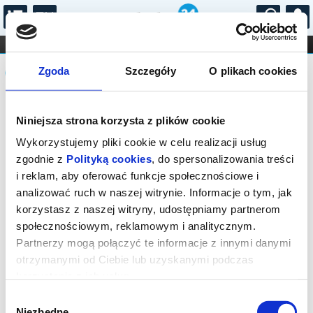
...
KONCERTY
KINO
TEATR
KABARET I
Komunikat
FILHARMONIA
OPERA I BALET
Zgoda
Szczegóły
O plikach cookies
STAND-UP
DLA DZIECI
ONLINE
KARNETY
Sprzedaż biletów on-line na wydarzenie
Niniejsza strona korzysta z plików cookie
została zakończona.
Wykorzystujemy pliki cookie w celu realizacji usług
zgodnie z
Polityką cookies
, do spersonalizowania treści
i reklam, aby oferować funkcje społecznościowe i
analizować ruch w naszej witrynie. Informacje o tym, jak
korzystasz z naszej witryny, udostępniamy partnerom
społecznościowym, reklamowym i analitycznym.
Partnerzy mogą połączyć te informacje z innymi danymi
otrzymanymi od Ciebie lub uzyskanymi podczas
korzystania z ich usług.
Wybór
Niezbędne