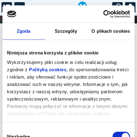
...
KONCERTY
KINO
TEATR
KABARET I
Komunikat
FILHARMONIA
OPERA I BALET
Zgoda
Szczegóły
O plikach cookies
STAND-UP
DLA DZIECI
ONLINE
KARNETY
Sprzedaż biletów on-line na wydarzenie
Niniejsza strona korzysta z plików cookie
została zakończona.
Wykorzystujemy pliki cookie w celu realizacji usług
zgodnie z
Polityką cookies
, do spersonalizowania treści
i reklam, aby oferować funkcje społecznościowe i
analizować ruch w naszej witrynie. Informacje o tym, jak
korzystasz z naszej witryny, udostępniamy partnerom
społecznościowym, reklamowym i analitycznym.
Partnerzy mogą połączyć te informacje z innymi danymi
otrzymanymi od Ciebie lub uzyskanymi podczas
korzystania z ich usług.
Wybór
Niezbędne