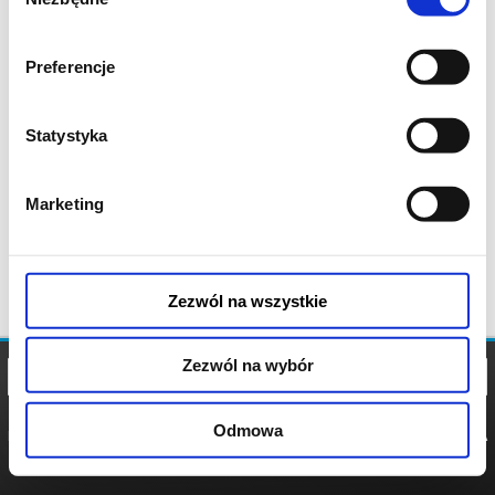
zgody
Preferencje
Statystyka
Marketing
Zezwól na wszystkie
Zezwól na wybór
Odmowa
REGULAMIN
POLITYKA
POLITYKA
COOKIES
PRYWATNOŚCI