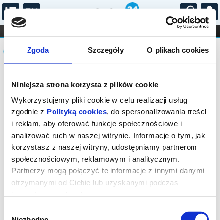
...
KONCERTY
KINO
TEATR
KABARET I
Komunikat
FILHARMONIA
OPERA I BALET
Zgoda
Szczegóły
O plikach cookies
STAND-UP
DLA DZIECI
ONLINE
KARNETY
Sprzedaż biletów on-line na wydarzenie
Niniejsza strona korzysta z plików cookie
została zakończona.
Wykorzystujemy pliki cookie w celu realizacji usług
zgodnie z
Polityką cookies
, do spersonalizowania treści
i reklam, aby oferować funkcje społecznościowe i
analizować ruch w naszej witrynie. Informacje o tym, jak
korzystasz z naszej witryny, udostępniamy partnerom
społecznościowym, reklamowym i analitycznym.
Partnerzy mogą połączyć te informacje z innymi danymi
otrzymanymi od Ciebie lub uzyskanymi podczas
korzystania z ich usług.
Wybór
Niezbędne