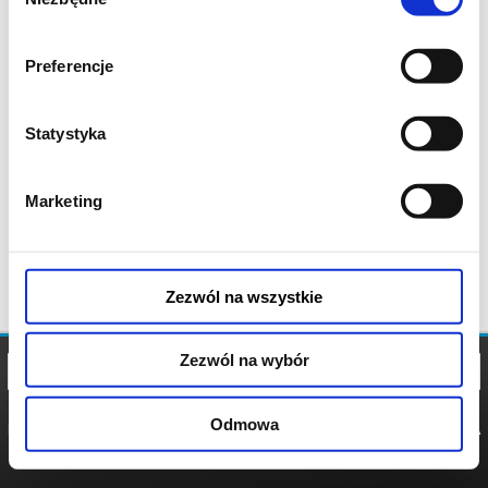
zgody
Preferencje
Statystyka
Marketing
Zezwól na wszystkie
Zezwól na wybór
Odmowa
REGULAMIN
POLITYKA
POLITYKA
COOKIES
PRYWATNOŚCI