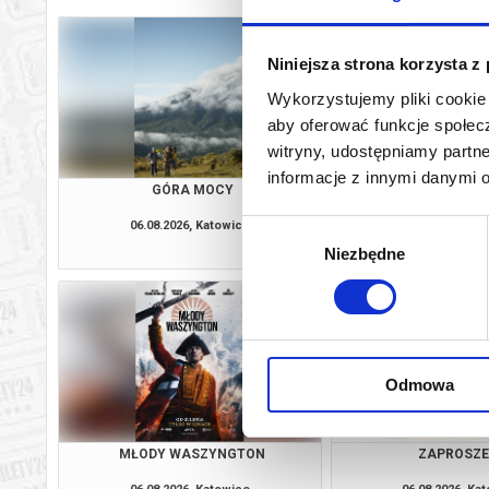
Niniejsza strona korzysta z
Wykorzystujemy pliki cookie 
aby oferować funkcje społecz
witryny, udostępniamy part
informacje z innymi danymi 
GÓRA MOCY
DRUGIE ŻY
06.08.2026, Katowice
06.08.2026, Ka
Wybór
kup bilet
Niezbędne
zgody
Odmowa
MŁODY WASZYNGTON
ZAPROSZE