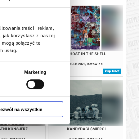
lizowania treści i reklam,
, jak korzystasz z naszej
y mogą połączyć te
h usług.
SOBIE NIE MÓWIMY
GHOST IN THE SHELL
.2026, Katowice
06.08.2026, Katowice
kup bilet
kup bilet
Marketing
ezwól na wszystkie
TNI KONSJERŻ
KANDYDACI ŚMIERCI