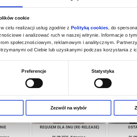
 plików cookie
w celu realizacji usług zgodnie z
Polityką cookies
, do spersona
nościowe i analizować ruch w naszej witrynie. Informacje o tym
nerom społecznościowym, reklamowym i analitycznym. Partnerz
otrzymanymi od Ciebie lub uzyskanymi podczas korzystania z ic
CIE
KSIĘGA PUSTYNI
O CZYM 
towice
06.08.2026, Katowice
06.08
kup bilet
kup bilet
Preferencje
Statystyka
Zezwól na wybór
Z
NIE
REQUIEM DLA SNU (RE-RELEASE)
OSTA