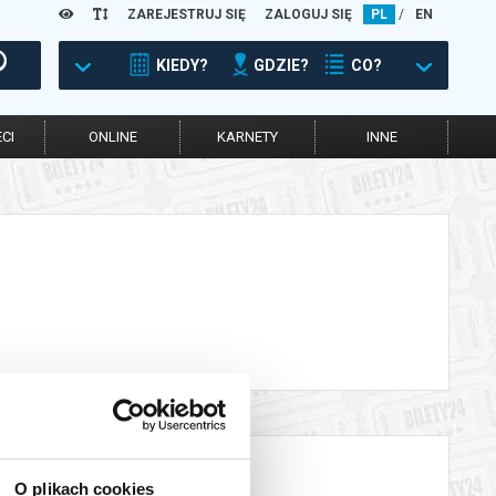
ZAREJESTRUJ SIĘ
ZALOGUJ SIĘ
PL
/
EN
KIEDY?
GDZIE?
CO?
CI
ONLINE
KARNETY
INNE
O plikach cookies