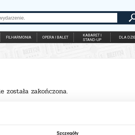
KABARET I
FILHARMONIA
OPERA I BALET
DLA DZIE
STAND-UP
ie została zakończona.
Szczegóły