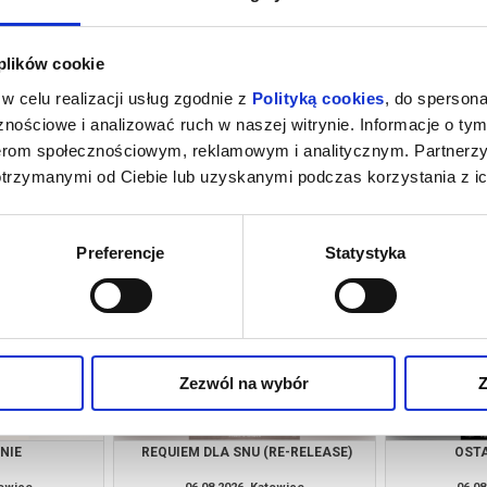
 plików cookie
w celu realizacji usług zgodnie z
Polityką cookies
, do spersona
nościowe i analizować ruch w naszej witrynie. Informacje o tym
nerom społecznościowym, reklamowym i analitycznym. Partnerz
otrzymanymi od Ciebie lub uzyskanymi podczas korzystania z ic
CIE
KSIĘGA PUSTYNI
O CZYM 
towice
06.08.2026, Katowice
06.08
kup bilet
kup bilet
Preferencje
Statystyka
Zezwól na wybór
Z
NIE
REQUIEM DLA SNU (RE-RELEASE)
OSTA