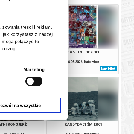
lizowania treści i reklam,
, jak korzystasz z naszej
y mogą połączyć te
h usług.
SOBIE NIE MÓWIMY
GHOST IN THE SHELL
.2026, Katowice
06.08.2026, Katowice
kup bilet
kup bilet
Marketing
ezwól na wszystkie
TNI KONSJERŻ
KANDYDACI ŚMIERCI