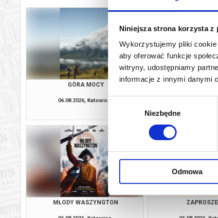
Niniejsza strona korzysta z
Wykorzystujemy pliki cookie 
aby oferować funkcje społecz
witryny, udostępniamy part
informacje z innymi danymi 
GÓRA MOCY
DRUGIE ŻY
06.08.2026, Katowice
06.08.2026, Ka
Wybór
kup bilet
Niezbędne
zgody
Odmowa
MŁODY WASZYNGTON
ZAPROSZE