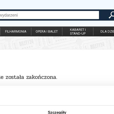
KABARET I
FILHARMONIA
OPERA I BALET
DLA DZIE
STAND-UP
ie została zakończona.
Szczegóły