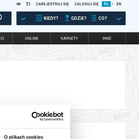
ZAREJESTRUJ SIĘ
ZALOGUJ SIĘ
PL
/
EN
KIEDY?
GDZIE?
CO?
CI
ONLINE
KARNETY
INNE
O plikach cookies