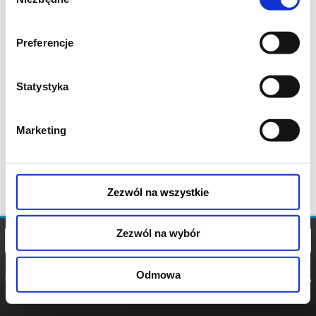
zgody
Preferencje
Statystyka
Marketing
Zezwól na wszystkie
Zezwól na wybór
Odmowa
REGULAMIN
POLITYKA
POLITYKA
COOKIES
PRYWATNOŚCI