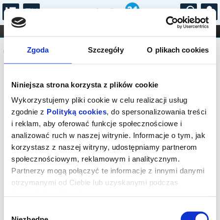
...
KONCERTY
KINO
TEATR
KABARET I
Komunikat
FILHARMONIA
OPERA I BALET
Zgoda
Szczegóły
O plikach cookies
STAND-UP
DLA DZIECI
ONLINE
KARNETY
Sprzedaż biletów on-line na wydarzenie
Niniejsza strona korzysta z plików cookie
została zakończona.
Wykorzystujemy pliki cookie w celu realizacji usług
zgodnie z
Polityką cookies
, do spersonalizowania treści
i reklam, aby oferować funkcje społecznościowe i
analizować ruch w naszej witrynie. Informacje o tym, jak
korzystasz z naszej witryny, udostępniamy partnerom
społecznościowym, reklamowym i analitycznym.
Partnerzy mogą połączyć te informacje z innymi danymi
otrzymanymi od Ciebie lub uzyskanymi podczas
korzystania z ich usług.
Wybór
Niezbędne