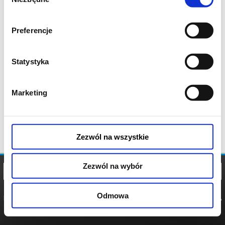
zgody
Preferencje
Statystyka
Marketing
Zezwól na wszystkie
Zezwól na wybór
Odmowa
REGULAMIN
POLITYKA
POLITYKA
COOKIES
PRYWATNOŚCI