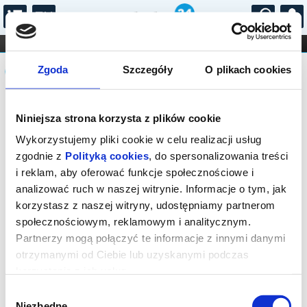
...
KONCERTY
KINO
TEATR
KABARET I
Komunikat
FILHARMONIA
OPERA I BALET
Zgoda
Szczegóły
O plikach cookies
STAND-UP
DLA DZIECI
ONLINE
KARNETY
Sprzedaż biletów on-line na wydarzenie
Niniejsza strona korzysta z plików cookie
została zakończona.
Wykorzystujemy pliki cookie w celu realizacji usług
zgodnie z
Polityką cookies
, do spersonalizowania treści
i reklam, aby oferować funkcje społecznościowe i
analizować ruch w naszej witrynie. Informacje o tym, jak
korzystasz z naszej witryny, udostępniamy partnerom
społecznościowym, reklamowym i analitycznym.
Partnerzy mogą połączyć te informacje z innymi danymi
otrzymanymi od Ciebie lub uzyskanymi podczas
korzystania z ich usług.
Wybór
Niezbędne