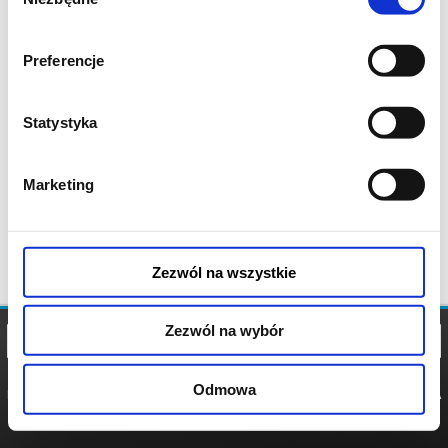
zgody
Preferencje
Statystyka
Marketing
Zezwól na wszystkie
Zezwól na wybór
Odmowa
REGULAMIN
POLITYKA
POLITYKA
COOKIES
PRYWATNOŚCI