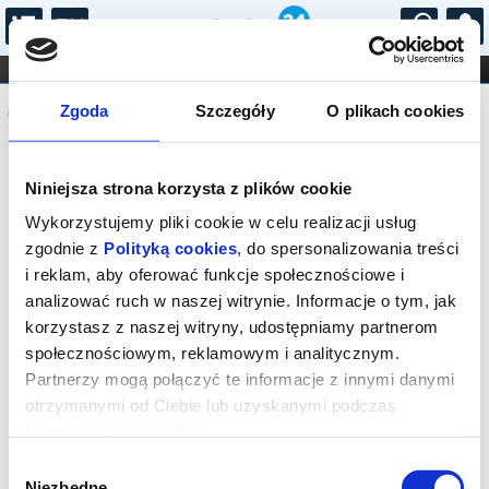
...
KONCERTY
KINO
TEATR
KABARET I
Komunikat
FILHARMONIA
OPERA I BALET
Zgoda
Szczegóły
O plikach cookies
STAND-UP
DLA DZIECI
ONLINE
KARNETY
Sprzedaż biletów on-line na wydarzenie
Niniejsza strona korzysta z plików cookie
została zakończona.
Wykorzystujemy pliki cookie w celu realizacji usług
zgodnie z
Polityką cookies
, do spersonalizowania treści
i reklam, aby oferować funkcje społecznościowe i
analizować ruch w naszej witrynie. Informacje o tym, jak
korzystasz z naszej witryny, udostępniamy partnerom
społecznościowym, reklamowym i analitycznym.
Partnerzy mogą połączyć te informacje z innymi danymi
otrzymanymi od Ciebie lub uzyskanymi podczas
korzystania z ich usług.
Wybór
Niezbędne