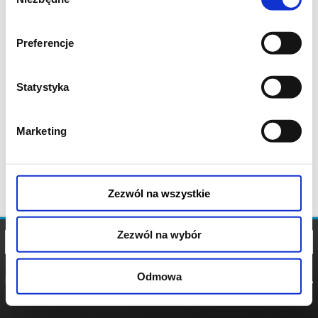
zgody
Preferencje
Statystyka
Marketing
Zezwól na wszystkie
Zezwól na wybór
Odmowa
REGULAMIN
POLITYKA
POLITYKA
COOKIES
PRYWATNOŚCI