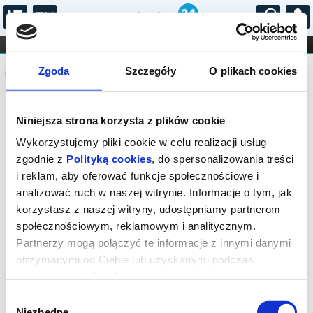
...
KONCERTY
KINO
TEATR
KABARET I
Komunikat
FILHARMONIA
OPERA I BALET
Zgoda
Szczegóły
O plikach cookies
STAND-UP
DLA DZIECI
ONLINE
KARNETY
Sprzedaż biletów on-line na wydarzenie
Niniejsza strona korzysta z plików cookie
została zakończona.
Wykorzystujemy pliki cookie w celu realizacji usług
zgodnie z
Polityką cookies
, do spersonalizowania treści
i reklam, aby oferować funkcje społecznościowe i
analizować ruch w naszej witrynie. Informacje o tym, jak
korzystasz z naszej witryny, udostępniamy partnerom
społecznościowym, reklamowym i analitycznym.
Partnerzy mogą połączyć te informacje z innymi danymi
otrzymanymi od Ciebie lub uzyskanymi podczas
korzystania z ich usług.
Wybór
Niezbędne