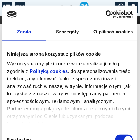
...
KONCERTY
KINO
TEATR
KABARET I
Komunikat
FILHARMONIA
OPERA I BALET
Zgoda
Szczegóły
O plikach cookies
STAND-UP
DLA DZIECI
ONLINE
KARNETY
Sprzedaż biletów on-line na wydarzenie
Niniejsza strona korzysta z plików cookie
została zakończona.
Wykorzystujemy pliki cookie w celu realizacji usług
zgodnie z
Polityką cookies
, do spersonalizowania treści
i reklam, aby oferować funkcje społecznościowe i
analizować ruch w naszej witrynie. Informacje o tym, jak
korzystasz z naszej witryny, udostępniamy partnerom
społecznościowym, reklamowym i analitycznym.
Partnerzy mogą połączyć te informacje z innymi danymi
otrzymanymi od Ciebie lub uzyskanymi podczas
korzystania z ich usług.
Wybór
Niezbędne