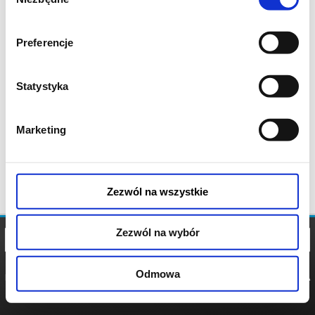
zgody
Preferencje
Statystyka
Marketing
Zezwól na wszystkie
Zezwól na wybór
Odmowa
REGULAMIN
POLITYKA
POLITYKA
COOKIES
PRYWATNOŚCI