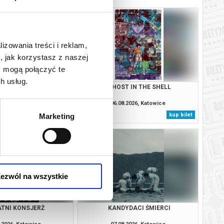
lizowania treści i reklam,
, jak korzystasz z naszej
y mogą połączyć te
h usług.
SOBIE NIE MÓWIMY
GHOST IN THE SHELL
.2026, Katowice
06.08.2026, Katowice
kup bilet
kup bilet
Marketing
ezwól na wszystkie
TNI KONSJERŻ
KANDYDACI ŚMIERCI