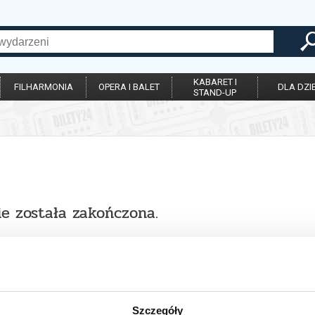
KABARET I
FILHARMONIA
OPERA I BALET
DLA DZIE
STAND-UP
ie została zakończona.
Szczegóły