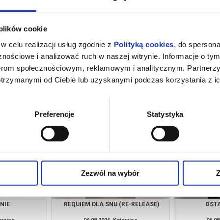
 plików cookie
w celu realizacji usług zgodnie z
Polityką cookies
, do spersona
nościowe i analizować ruch w naszej witrynie. Informacje o tym
nerom społecznościowym, reklamowym i analitycznym. Partnerz
otrzymanymi od Ciebie lub uzyskanymi podczas korzystania z ic
CIE
KSIĘGA PUSTYNI
O CZYM 
towice
06.08.2026, Katowice
06.08
kup bilet
kup bilet
Preferencje
Statystyka
Zezwól na wybór
Z
NIE
REQUIEM DLA SNU (RE-RELEASE)
OSTA