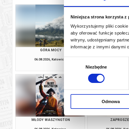
Niniejsza strona korzysta z
Wykorzystujemy pliki cookie 
aby oferować funkcje społecz
witryny, udostępniamy part
informacje z innymi danymi 
GÓRA MOCY
DRUGIE ŻY
06.08.2026, Katowice
06.08.2026, Ka
Wybór
kup bilet
Niezbędne
zgody
Odmowa
MŁODY WASZYNGTON
ZAPROSZE