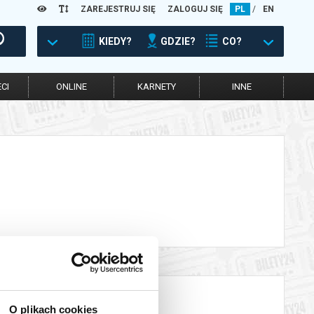
ZAREJESTRUJ SIĘ
ZALOGUJ SIĘ
PL
/
EN
KIEDY?
GDZIE?
CO?
CI
ONLINE
KARNETY
INNE
O plikach cookies