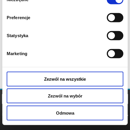
zgody
Preferencje
Statystyka
Marketing
Zezwól na wszystkie
Zezwól na wybór
Odmowa
REGULAMIN
POLITYKA
POLITYKA
COOKIES
PRYWATNOŚCI