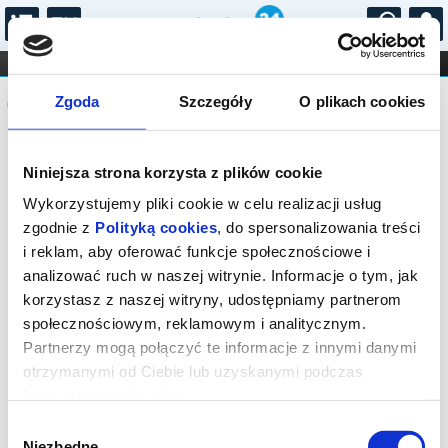
...
KONCERTY
KINO
TEATR
KABARET I
Komunikat
FILHARMONIA
OPERA I BALET
Zgoda
Szczegóły
O plikach cookies
STAND-UP
DLA DZIECI
ONLINE
KARNETY
Sprzedaż biletów on-line na wydarzenie
Niniejsza strona korzysta z plików cookie
została zakończona.
Wykorzystujemy pliki cookie w celu realizacji usług
zgodnie z
Polityką cookies
, do spersonalizowania treści
i reklam, aby oferować funkcje społecznościowe i
analizować ruch w naszej witrynie. Informacje o tym, jak
korzystasz z naszej witryny, udostępniamy partnerom
społecznościowym, reklamowym i analitycznym.
Partnerzy mogą połączyć te informacje z innymi danymi
otrzymanymi od Ciebie lub uzyskanymi podczas
korzystania z ich usług.
Wybór
Niezbędne