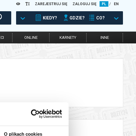
ZAREJESTRUJ SIĘ
ZALOGUJ SIĘ
PL
/
EN
KIEDY?
GDZIE?
CO?
CI
ONLINE
KARNETY
INNE
O plikach cookies