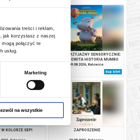
lizowania treści i reklam,
, jak korzystasz z naszej
y mogą połączyć te
h usług.
RIE RÓWNOLEGŁE
SEANS PRZYJAZNY SENSORYCZNIE:
NIESAMOWITA HISTORIA MUMBO
JUMBO
.2026, Katowice
09.08.2026, Katowice
kup bilet
kup bilet
Marketing
ezwól na wszystkie
 W KOLORZE SEPI
ZAPROSZENIE