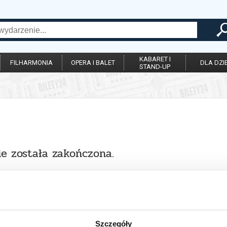
KABARET I
FILHARMONIA
OPERA I BALET
DLA DZIE
STAND-UP
ie została zakończona.
Szczegóły