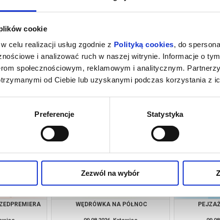
 plików cookie
w celu realizacji usług zgodnie z
Polityką cookies
, do spersona
nościowe i analizować ruch w naszej witrynie. Informacje o tym
nerom społecznościowym, reklamowym i analitycznym. Partnerz
otrzymanymi od Ciebie lub uzyskanymi podczas korzystania z ic
NIE
HISTORIE RÓWNOLEGŁE
HISTO
towice
08.08.2026, Katowice
09.08
kup bilet
kup bilet
Preferencje
Statystyka
Zezwól na wybór
Z
RZEDPREMIERA
WĘDRÓWKA NA PÓŁNOC
PEJZAŻ