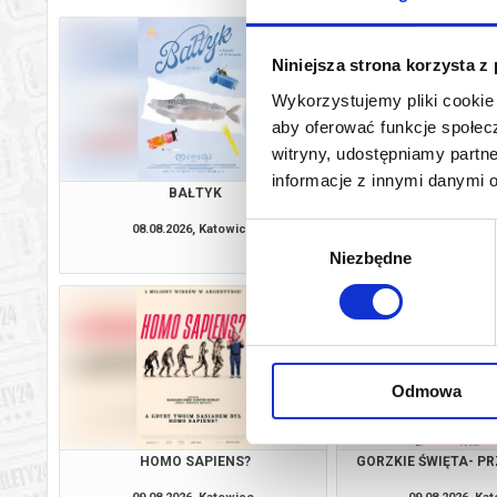
Niniejsza strona korzysta z
Wykorzystujemy pliki cookie 
aby oferować funkcje społecz
witryny, udostępniamy part
informacje z innymi danymi 
BAŁTYK
ZAPROSZE
08.08.2026, Katowice
08.08.2026, Ka
Wybór
kup bilet
Niezbędne
zgody
Odmowa
HOMO SAPIENS?
GORZKIE ŚWIĘTA- P