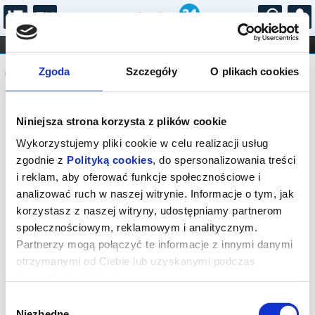
...
KONCERTY
KINO
TEATR
KABARET I
Komunikat
FILHARMONIA
OPERA I BALET
Zgoda
Szczegóły
O plikach cookies
STAND-UP
DLA DZIECI
ONLINE
KARNETY
Sprzedaż biletów on-line na wydarzenie
Niniejsza strona korzysta z plików cookie
została zakończona.
Wykorzystujemy pliki cookie w celu realizacji usług
zgodnie z
Polityką cookies
, do spersonalizowania treści
i reklam, aby oferować funkcje społecznościowe i
analizować ruch w naszej witrynie. Informacje o tym, jak
korzystasz z naszej witryny, udostępniamy partnerom
społecznościowym, reklamowym i analitycznym.
Partnerzy mogą połączyć te informacje z innymi danymi
otrzymanymi od Ciebie lub uzyskanymi podczas
korzystania z ich usług.
Wybór
Niezbędne