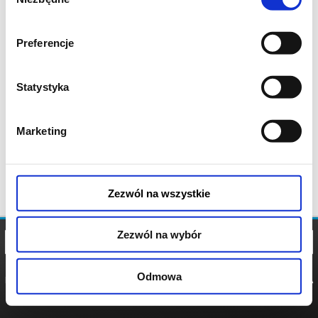
zgody
Preferencje
Statystyka
Marketing
Zezwól na wszystkie
Zezwól na wybór
Odmowa
REGULAMIN
POLITYKA
POLITYKA
COOKIES
PRYWATNOŚCI