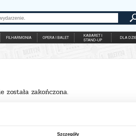
KABARET I
FILHARMONIA
OPERA I BALET
DLA DZIE
STAND-UP
ie została zakończona.
Szczegóły