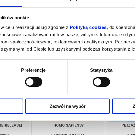
 plików cookie
w celu realizacji usług zgodnie z
Polityką cookies
, do spersona
nościowe i analizować ruch w naszej witrynie. Informacje o tym
nerom społecznościowym, reklamowym i analitycznym. Partnerz
otrzymanymi od Ciebie lub uzyskanymi podczas korzystania z ic
NSJERŻ
DRUGIE ŻYCIE
towice
07.08.2026, Katowice
07.08
kup bilet
kup bilet
Preferencje
Statystyka
Zezwól na wybór
Z
RE-RELEASE)
HOMO SAPIENS?
PEJZAŻ