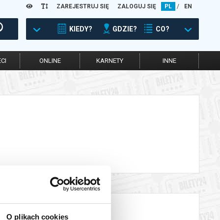
ZAREJESTRUJ SIĘ
ZALOGUJ SIĘ
PL
/
EN
KIEDY?
GDZIE?
CO?
CI
ONLINE
KARNETY
INNE
O plikach cookies