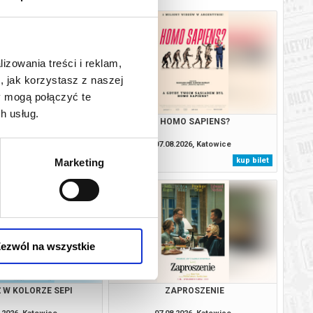
lizowania treści i reklam,
, jak korzystasz z naszej
y mogą połączyć te
h usług.
BAŁTYK
HOMO SAPIENS?
.2026, Katowice
07.08.2026, Katowice
kup bilet
kup bilet
Marketing
ezwól na wszystkie
 W KOLORZE SEPI
ZAPROSZENIE