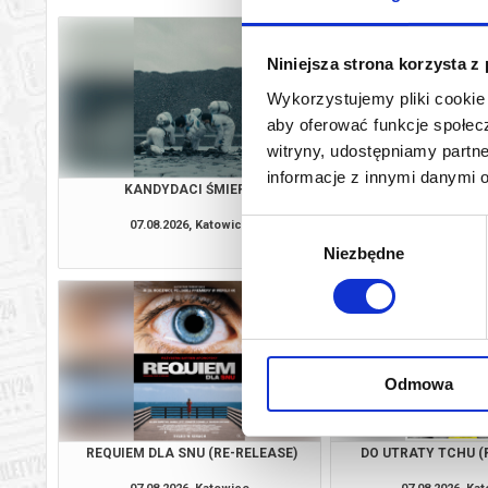
Niniejsza strona korzysta z
Wykorzystujemy pliki cookie 
aby oferować funkcje społecz
witryny, udostępniamy part
informacje z innymi danymi 
KANDYDACI ŚMIERCI
OSTATNI KO
07.08.2026, Katowice
07.08.2026, Ka
Wybór
kup bilet
Niezbędne
zgody
Odmowa
REQUIEM DLA SNU (RE-RELEASE)
DO UTRATY TCHU (