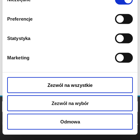
zgody
Preferencje
Statystyka
Marketing
Zezwól na wszystkie
Zezwól na wybór
Odmowa
REGULAMIN
POLITYKA
POLITYKA
COOKIES
PRYWATNOŚCI