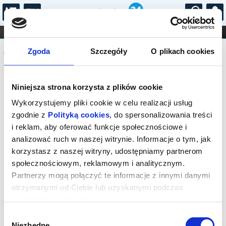
...
KONCERTY
KINO
TEATR
KABARET I
Komunikat
FILHARMONIA
OPERA I BALET
Zgoda
Szczegóły
O plikach cookies
STAND-UP
DLA DZIECI
ONLINE
KARNETY
Sprzedaż biletów on-line na wydarzenie
Niniejsza strona korzysta z plików cookie
została zakończona.
Wykorzystujemy pliki cookie w celu realizacji usług
zgodnie z
Polityką cookies
, do spersonalizowania treści
i reklam, aby oferować funkcje społecznościowe i
analizować ruch w naszej witrynie. Informacje o tym, jak
korzystasz z naszej witryny, udostępniamy partnerom
społecznościowym, reklamowym i analitycznym.
Partnerzy mogą połączyć te informacje z innymi danymi
otrzymanymi od Ciebie lub uzyskanymi podczas
korzystania z ich usług.
Wybór
Niezbędne