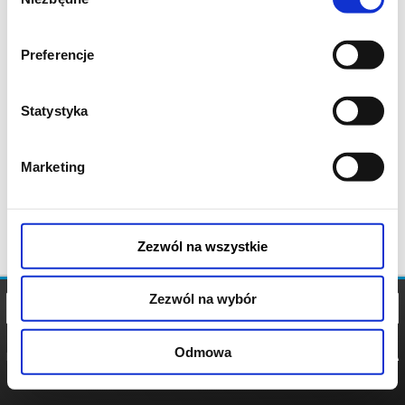
zgody
Preferencje
Statystyka
Marketing
Zezwól na wszystkie
Zezwól na wybór
Odmowa
REGULAMIN
POLITYKA
POLITYKA
COOKIES
PRYWATNOŚCI