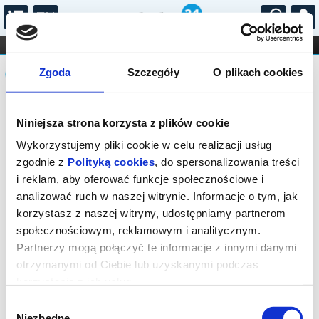
...
KONCERTY
KINO
TEATR
KABARET I
Komunikat
FILHARMONIA
OPERA I BALET
Zgoda
Szczegóły
O plikach cookies
STAND-UP
DLA DZIECI
ONLINE
KARNETY
Sprzedaż biletów on-line na wydarzenie
Niniejsza strona korzysta z plików cookie
została zakończona.
Wykorzystujemy pliki cookie w celu realizacji usług
zgodnie z
Polityką cookies
, do spersonalizowania treści
i reklam, aby oferować funkcje społecznościowe i
analizować ruch w naszej witrynie. Informacje o tym, jak
korzystasz z naszej witryny, udostępniamy partnerom
społecznościowym, reklamowym i analitycznym.
Partnerzy mogą połączyć te informacje z innymi danymi
otrzymanymi od Ciebie lub uzyskanymi podczas
korzystania z ich usług.
Wybór
Niezbędne