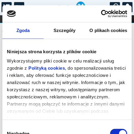
...
KONCERTY
KINO
TEATR
KABARET I
Komunikat
FILHARMONIA
OPERA I BALET
Zgoda
Szczegóły
O plikach cookies
STAND-UP
DLA DZIECI
ONLINE
KARNETY
Sprzedaż biletów on-line na wydarzenie
Niniejsza strona korzysta z plików cookie
została zakończona.
Wykorzystujemy pliki cookie w celu realizacji usług
zgodnie z
Polityką cookies
, do spersonalizowania treści
i reklam, aby oferować funkcje społecznościowe i
analizować ruch w naszej witrynie. Informacje o tym, jak
korzystasz z naszej witryny, udostępniamy partnerom
społecznościowym, reklamowym i analitycznym.
Partnerzy mogą połączyć te informacje z innymi danymi
otrzymanymi od Ciebie lub uzyskanymi podczas
korzystania z ich usług.
Wybór
Niezbędne