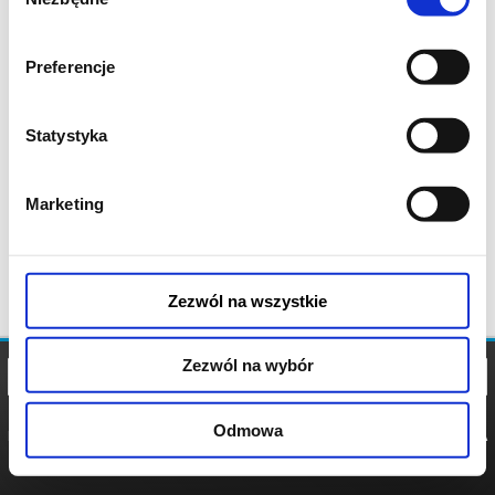
zgody
Preferencje
Statystyka
Marketing
Zezwól na wszystkie
Zezwól na wybór
Odmowa
REGULAMIN
POLITYKA
POLITYKA
COOKIES
PRYWATNOŚCI