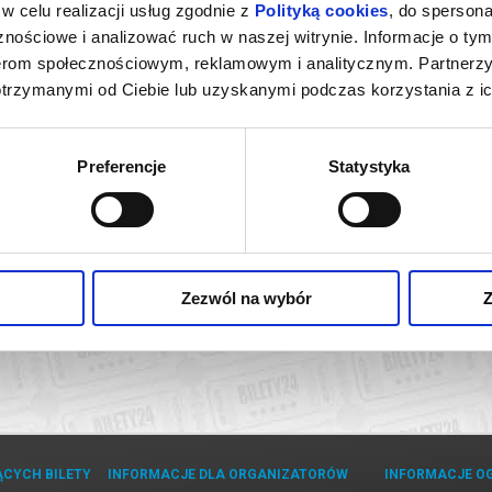
w celu realizacji usług zgodnie z
Polityką cookies
, do spersona
nościowe i analizować ruch w naszej witrynie. Informacje o tym
nerom społecznościowym, reklamowym i analitycznym. Partnerz
otrzymanymi od Ciebie lub uzyskanymi podczas korzystania z ic
Preferencje
Statystyka
TEWKA
ielce
kup bilet
Zezwól na wybór
Z
ĄCYCH BILETY
INFORMACJE DLA ORGANIZATORÓW
INFORMACJE O