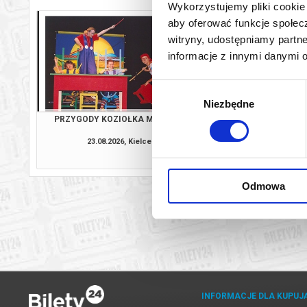
Wykorzystujemy pliki cookie 
aby oferować funkcje społecz
witryny, udostępniamy part
informacje z innymi danymi 
Wybór
Niezbędne
zgody
PRZYGODY KOZIOŁKA MATOŁKA
SZEWC DRA
23.08.2026, Kielce
30.08.2026, K
kup bilet
Odmowa
INFORMACJE DLA KUPUJ