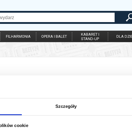
KABARET I
FILHARMONIA
OPERA I BALET
DLA DZIE
STAND-UP
ie została zakończona.
Szczegóły
 plików cookie