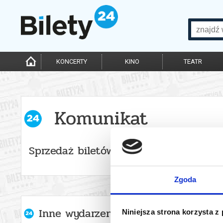
KONCERTY
KINO
TEATR
Komunikat
Sprzedaż biletów on-line na wydarzen
Zgoda
Inne wydarzenia organizatora
Niniejsza strona korzysta z