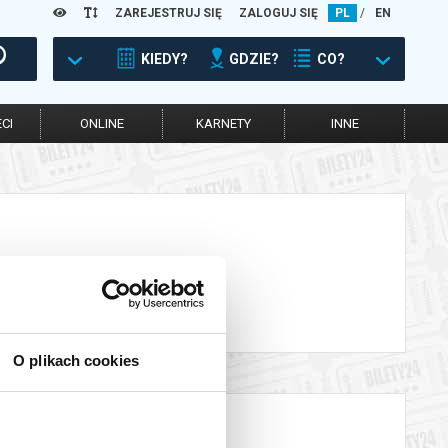
ZAREJESTRUJ SIĘ
ZALOGUJ SIĘ
PL
/
EN
KIEDY?
GDZIE?
CO?
CI
ONLINE
KARNETY
INNE
O plikach cookies