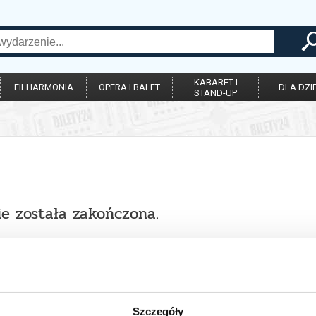
KABARET I
FILHARMONIA
OPERA I BALET
DLA DZIE
STAND-UP
ie została zakończona.
Szczegóły