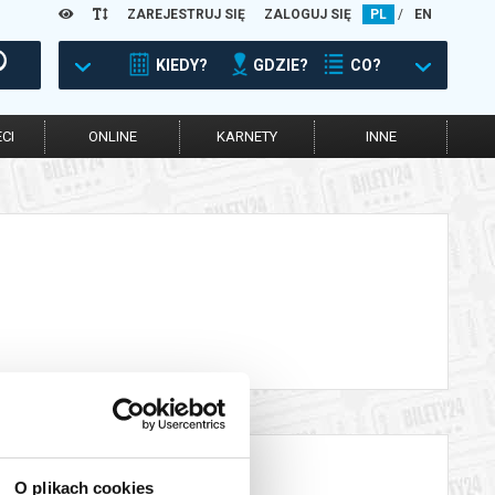
ZAREJESTRUJ SIĘ
ZALOGUJ SIĘ
PL
/
EN
KIEDY?
GDZIE?
CO?
CI
ONLINE
KARNETY
INNE
O plikach cookies