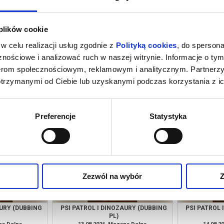
 plików cookie
w celu realizacji usług zgodnie z
Polityką cookies
, do spersona
nościowe i analizować ruch w naszej witrynie. Informacje o tym
nerom społecznościowym, reklamowym i analitycznym. Partnerz
otrzymanymi od Ciebie lub uzyskanymi podczas korzystania z ic
M NOWY DZIEŃ
PSI PATROL I DINOZAURY (DUBBING
SPIDER-MAN
PL)
PL)
(
na Dolna
08.08.2026, Mszana Dolna
08.08.2
kup bilet
kup bilet
Preferencje
Statystyka
Zezwól na wybór
Z
AURY (DUBBING
PSI PATROL I DINOZAURY (DUBBING
PSI PATROL 
PL)