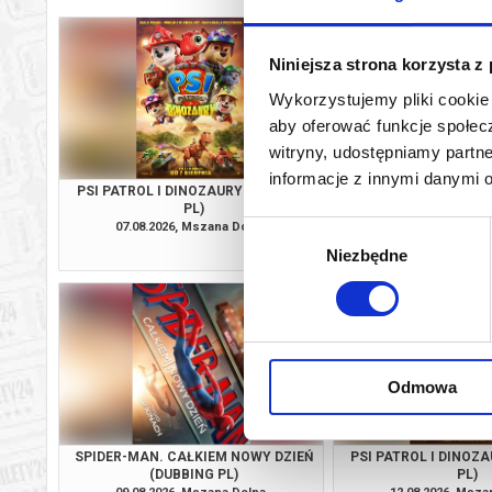
Niniejsza strona korzysta z
Wykorzystujemy pliki cookie 
aby oferować funkcje społecz
witryny, udostępniamy part
informacje z innymi danymi 
PSI PATROL I DINOZAURY (DUBBING
SPIDER-MAN. CAŁKIE
PL)
(NAPISY 
07.08.2026, Mszana Dolna
07.08.2026, Msza
Wybór
kup bilet
Niezbędne
zgody
Odmowa
SPIDER-MAN. CAŁKIEM NOWY DZIEŃ
PSI PATROL I DINOZ
(DUBBING PL)
PL)