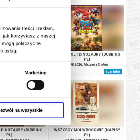
lizowania treści i reklam,
, jak korzystasz z naszej
y mogą połączyć te
h usług.
. CAŁKIEM NOWY DZIEŃ
PSI PATROL I DINOZAURY (DUBBING
NAPISY PL)
PL)
026, Mszana Dolna
09.08.2026, Mszana Dolna
kup bilet
kup bilet
Marketing
ezwól na wszystkie
I DINOZAURY (DUBBING
WSZYSCY MOI WROGOWIE (NAPISY
PL)
PL)