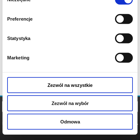
zgody
Preferencje
Statystyka
Marketing
Zezwól na wszystkie
Zezwól na wybór
Odmowa
REGULAMIN
POLITYKA
POLITYKA
COOKIES
PRYWATNOŚCI