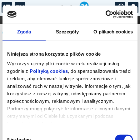
...
KONCERTY
KINO
TEATR
KABARET I
Komunikat
FILHARMONIA
OPERA I BALET
Zgoda
Szczegóły
O plikach cookies
STAND-UP
DLA DZIECI
ONLINE
KARNETY
Sprzedaż biletów on-line na wydarzenie
Niniejsza strona korzysta z plików cookie
została zakończona.
Wykorzystujemy pliki cookie w celu realizacji usług
zgodnie z
Polityką cookies
, do spersonalizowania treści
i reklam, aby oferować funkcje społecznościowe i
analizować ruch w naszej witrynie. Informacje o tym, jak
korzystasz z naszej witryny, udostępniamy partnerom
społecznościowym, reklamowym i analitycznym.
Partnerzy mogą połączyć te informacje z innymi danymi
otrzymanymi od Ciebie lub uzyskanymi podczas
korzystania z ich usług.
Wybór
Niezbędne