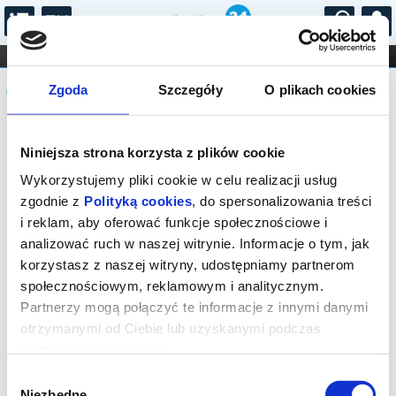
...
KONCERTY
KINO
TEATR
KABARET I
Komunikat
FILHARMONIA
OPERA I BALET
Zgoda
Szczegóły
O plikach cookies
STAND-UP
DLA DZIECI
ONLINE
KARNETY
Sprzedaż biletów on-line na wydarzenie
Niniejsza strona korzysta z plików cookie
została zakończona.
Wykorzystujemy pliki cookie w celu realizacji usług
zgodnie z
Polityką cookies
, do spersonalizowania treści
i reklam, aby oferować funkcje społecznościowe i
analizować ruch w naszej witrynie. Informacje o tym, jak
korzystasz z naszej witryny, udostępniamy partnerom
społecznościowym, reklamowym i analitycznym.
Partnerzy mogą połączyć te informacje z innymi danymi
otrzymanymi od Ciebie lub uzyskanymi podczas
korzystania z ich usług.
Wybór
Niezbędne