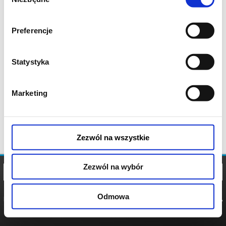
zgody
Preferencje
Statystyka
Marketing
Zezwól na wszystkie
Zezwól na wybór
Odmowa
REGULAMIN
POLITYKA
POLITYKA
COOKIES
PRYWATNOŚCI