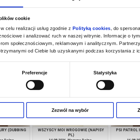
 plików cookie
w celu realizacji usług zgodnie z
Polityką cookies
, do spersona
nościowe i analizować ruch w naszej witrynie. Informacje o tym
nerom społecznościowym, reklamowym i analitycznym. Partnerz
otrzymanymi od Ciebie lub uzyskanymi podczas korzystania z ic
M NOWY DZIEŃ
PSI PATROL I DINOZAURY (DUBBING
SPIDER-MAN
PL)
PL)
(
na Dolna
09.08.2026, Mszana Dolna
09.08.2
kup bilet
kup bilet
Preferencje
Statystyka
Zezwól na wybór
Z
AURY (DUBBING
WSZYSCY MOI WROGOWIE (NAPISY
PSI PATROL 
PL)