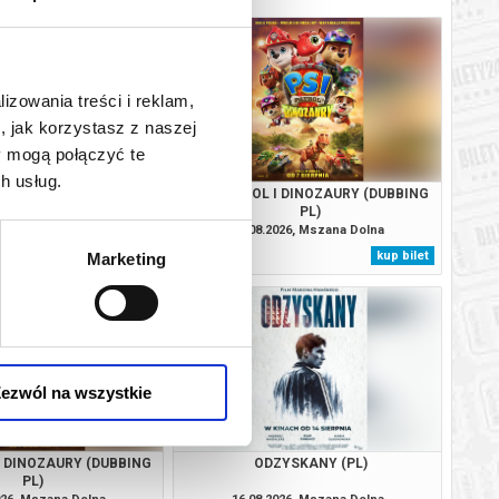
lizowania treści i reklam,
, jak korzystasz z naszej
y mogą połączyć te
h usług.
. CAŁKIEM NOWY DZIEŃ
PSI PATROL I DINOZAURY (DUBBING
DUBBING PL)
PL)
026, Mszana Dolna
12.08.2026, Mszana Dolna
kup bilet
kup bilet
Marketing
ezwól na wszystkie
I DINOZAURY (DUBBING
ODZYSKANY (PL)
PL)