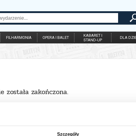
KABARET I
FILHARMONIA
OPERA I BALET
DLA DZIE
STAND-UP
ie została zakończona.
Szczegóły