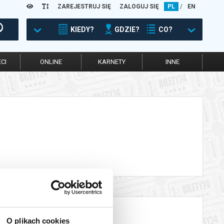
ZAREJESTRUJ SIĘ
ZALOGUJ SIĘ
PL
/
EN
KIEDY?
GDZIE?
CO?
CI
ONLINE
KARNETY
INNE
O plikach cookies