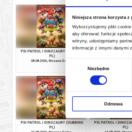
Niniejsza strona korzysta z
Wykorzystujemy pliki cookie 
aby oferować funkcje społecz
witryny, udostępniamy part
informacje z innymi danymi 
PSI PATROL I DINOZAURY (DUBBING
SPIDER-MAN. CAŁKIE
PL)
(NAPISY 
08.08.2026, Mszana Dolna
08.08.2026, Msza
Wybór
kup bilet
Niezbędne
zgody
Odmowa
PSI PATROL I DINOZAURY (DUBBING
PSI PATROL I DINOZ
PL)
PL)