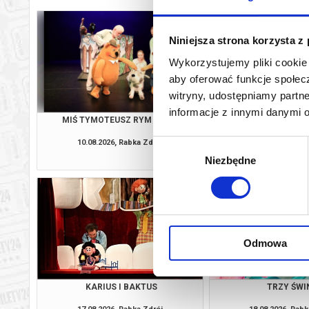
Niniejsza strona korzysta z
Wykorzystujemy pliki cookie 
aby oferować funkcje społecz
witryny, udostępniamy part
informacje z innymi danymi 
MIŚ TYMOTEUSZ RYM CIM CI
LUNA
10.08.2026, Rabka Zdrój
11.08.2026, Rabk
Wybór
kup bilet
Niezbędne
zgody
Odmowa
KARIUS I BAKTUS
TRZY ŚWI