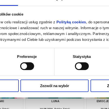
 plików cookie
w celu realizacji usług zgodnie z
Polityką cookies
, do spersona
nościowe i analizować ruch w naszej witrynie. Informacje o tym
nerom społecznościowym, reklamowym i analitycznym. Partnerz
otrzymanymi od Ciebie lub uzyskanymi podczas korzystania z ic
TRZY ŚWINKI
O
a Zdrój
12.08.2026, Rabka Zdrój
13.08.
kup bilet
kup bilet
Preferencje
Statystyka
Zezwól na wybór
Z
NKI
LUNA
EMOCJE 