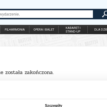
KABARET I
FILHARMONIA
OPERA I BALET
DLA DZIE
STAND-UP
ie została zakończona.
Szczegóły