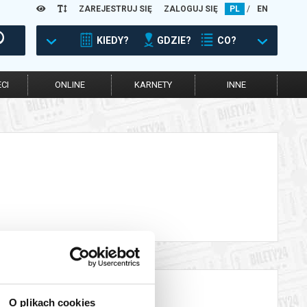
ZAREJESTRUJ SIĘ
ZALOGUJ SIĘ
PL
/
EN
KIEDY?
GDZIE?
CO?
CI
ONLINE
KARNETY
INNE
O plikach cookies