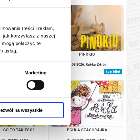
lizowania treści i reklam,
, jak korzystasz z naszej
y mogą połączyć te
h usług.
TO RABCIO!
PINOKIO
2026, Rabka Zdrój
14.08.2026, Rabka Zdrój
kup bilet
kup bilet
Marketing
ezwól na wszystkie
- CO TO TAKIEGO?
PCHŁA SZACHRAJKA