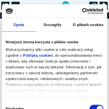
...
KONCERTY
KINO
TEATR
KABARET I
Komunikat
FILHARMONIA
OPERA I BALET
Zgoda
Szczegóły
O plikach cookies
STAND-UP
DLA DZIECI
ONLINE
KARNETY
Sprzedaż biletów on-line na wydarzenie
Niniejsza strona korzysta z plików cookie
została zakończona.
Wykorzystujemy pliki cookie w celu realizacji usług
zgodnie z
Polityką cookies
, do spersonalizowania treści
i reklam, aby oferować funkcje społecznościowe i
analizować ruch w naszej witrynie. Informacje o tym, jak
korzystasz z naszej witryny, udostępniamy partnerom
społecznościowym, reklamowym i analitycznym.
Partnerzy mogą połączyć te informacje z innymi danymi
otrzymanymi od Ciebie lub uzyskanymi podczas
korzystania z ich usług.
Wybór
Niezbędne