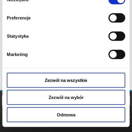
zgody
Preferencje
Statystyka
Marketing
Zezwól na wszystkie
Zezwól na wybór
Odmowa
REGULAMIN
POLITYKA
POLITYKA
COOKIES
PRYWATNOŚCI