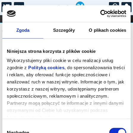
...
KONCERTY
KINO
TEATR
KABARET I
Komunikat
FILHARMONIA
OPERA I BALET
Zgoda
Szczegóły
O plikach cookies
STAND-UP
DLA DZIECI
ONLINE
KARNETY
Sprzedaż biletów on-line na wydarzenie
Niniejsza strona korzysta z plików cookie
została zakończona.
Wykorzystujemy pliki cookie w celu realizacji usług
zgodnie z
Polityką cookies
, do spersonalizowania treści
i reklam, aby oferować funkcje społecznościowe i
analizować ruch w naszej witrynie. Informacje o tym, jak
korzystasz z naszej witryny, udostępniamy partnerom
społecznościowym, reklamowym i analitycznym.
Partnerzy mogą połączyć te informacje z innymi danymi
otrzymanymi od Ciebie lub uzyskanymi podczas
korzystania z ich usług.
Wybór
Niezbędne