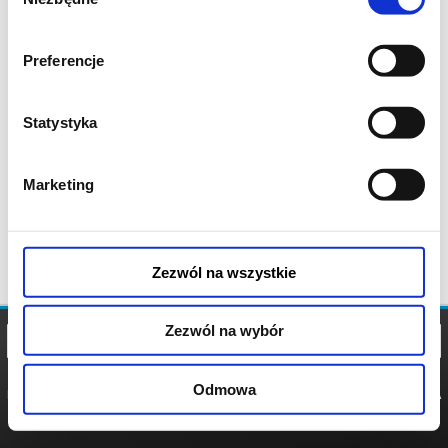
zgody
Preferencje
Statystyka
Marketing
Zezwól na wszystkie
Zezwól na wybór
Odmowa
REGULAMIN
POLITYKA
POLITYKA
COOKIES
PRYWATNOŚCI