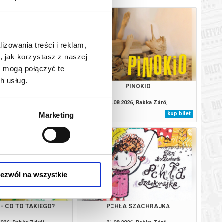
lizowania treści i reklam,
, jak korzystasz z naszej
y mogą połączyć te
h usług.
TO RABCIO!
PINOKIO
2026, Rabka Zdrój
14.08.2026, Rabka Zdrój
kup bilet
kup bilet
Marketing
ezwól na wszystkie
- CO TO TAKIEGO?
PCHŁA SZACHRAJKA