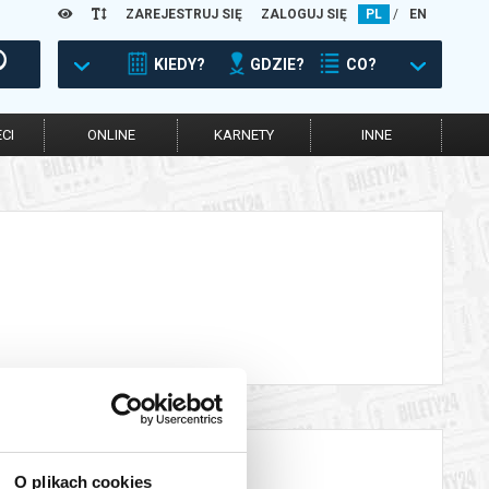
ZAREJESTRUJ SIĘ
ZALOGUJ SIĘ
PL
/
EN
KIEDY?
GDZIE?
CO?
CI
ONLINE
KARNETY
INNE
O plikach cookies