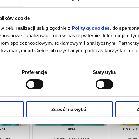
 plików cookie
w celu realizacji usług zgodnie z
Polityką cookies
, do spersona
nościowe i analizować ruch w naszej witrynie. Informacje o tym
nerom społecznościowym, reklamowym i analitycznym. Partnerz
otrzymanymi od Ciebie lub uzyskanymi podczas korzystania z ic
TRZY ŚWINKI
O
a Zdrój
12.08.2026, Rabka Zdrój
13.08.
kup bilet
kup bilet
Preferencje
Statystyka
Zezwól na wybór
Z
NKI
LUNA
EMOCJE 