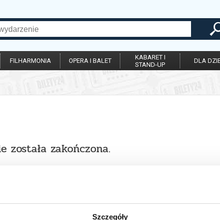
KABARET I
FILHARMONIA
OPERA I BALET
DLA DZIE
STAND-UP
ie została zakończona.
Szczegóły