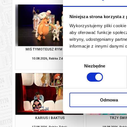
Niniejsza strona korzysta z
Wykorzystujemy pliki cookie 
aby oferować funkcje społecz
witryny, udostępniamy part
informacje z innymi danymi 
MIŚ TYMOTEUSZ RYM CIM CI
LUNA
10.08.2026, Rabka Zdrój
11.08.2026, Rabk
Wybór
kup bilet
Niezbędne
zgody
Odmowa
KARIUS I BAKTUS
TRZY ŚWI