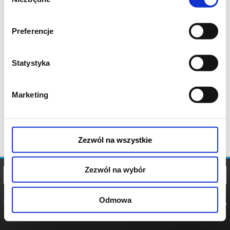
zgody
Preferencje
Statystyka
Marketing
Zezwól na wszystkie
Zezwól na wybór
Odmowa
REGULAMIN
POLITYKA
POLITYKA
COOKIES
PRYWATNOŚCI