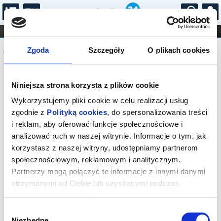
...
KONCERTY
KINO
TEATR
KABARET I
Komunikat
FILHARMONIA
OPERA I BALET
Zgoda
Szczegóły
O plikach cookies
STAND-UP
DLA DZIECI
ONLINE
KARNETY
Sprzedaż biletów on-line na wydarzenie
Niniejsza strona korzysta z plików cookie
została zakończona.
Wykorzystujemy pliki cookie w celu realizacji usług
zgodnie z
Polityką cookies
, do spersonalizowania treści
i reklam, aby oferować funkcje społecznościowe i
analizować ruch w naszej witrynie. Informacje o tym, jak
korzystasz z naszej witryny, udostępniamy partnerom
społecznościowym, reklamowym i analitycznym.
Partnerzy mogą połączyć te informacje z innymi danymi
otrzymanymi od Ciebie lub uzyskanymi podczas
korzystania z ich usług.
Wybór
Niezbędne