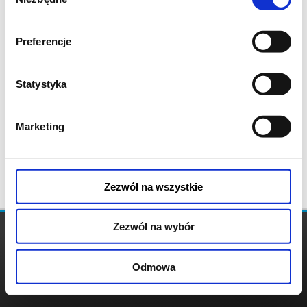
zgody
Preferencje
Statystyka
Marketing
Zezwól na wszystkie
Zezwól na wybór
Odmowa
REGULAMIN
POLITYKA
POLITYKA
COOKIES
PRYWATNOŚCI