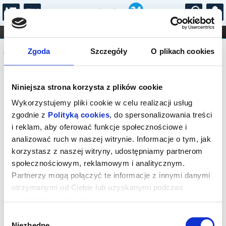
...
KONCERTY
KINO
TEATR
KABARET I
Komunikat
FILHARMONIA
OPERA I BALET
Zgoda
Szczegóły
O plikach cookies
STAND-UP
DLA DZIECI
ONLINE
KARNETY
Sprzedaż biletów on-line na wydarzenie
Niniejsza strona korzysta z plików cookie
została zakończona.
Wykorzystujemy pliki cookie w celu realizacji usług
zgodnie z
Polityką cookies
, do spersonalizowania treści
i reklam, aby oferować funkcje społecznościowe i
analizować ruch w naszej witrynie. Informacje o tym, jak
korzystasz z naszej witryny, udostępniamy partnerom
społecznościowym, reklamowym i analitycznym.
Partnerzy mogą połączyć te informacje z innymi danymi
otrzymanymi od Ciebie lub uzyskanymi podczas
korzystania z ich usług.
Wybór
Niezbędne