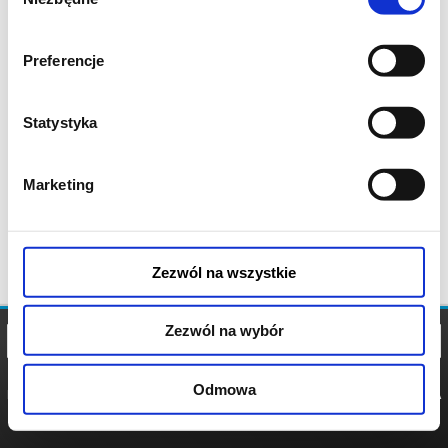
zgody
Preferencje
Statystyka
Marketing
Zezwól na wszystkie
Zezwól na wybór
Odmowa
REGULAMIN
POLITYKA
POLITYKA
COOKIES
PRYWATNOŚCI