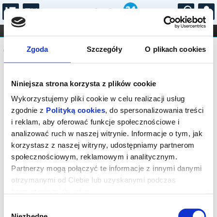
...
KONCERTY
KINO
TEATR
KABARET I
Komunikat
FILHARMONIA
OPERA I BALET
Zgoda
Szczegóły
O plikach cookies
STAND-UP
DLA DZIECI
ONLINE
KARNETY
Sprzedaż biletów on-line na wydarzenie
Niniejsza strona korzysta z plików cookie
została zakończona.
Wykorzystujemy pliki cookie w celu realizacji usług
zgodnie z
Polityką cookies
, do spersonalizowania treści
i reklam, aby oferować funkcje społecznościowe i
analizować ruch w naszej witrynie. Informacje o tym, jak
korzystasz z naszej witryny, udostępniamy partnerom
społecznościowym, reklamowym i analitycznym.
Partnerzy mogą połączyć te informacje z innymi danymi
otrzymanymi od Ciebie lub uzyskanymi podczas
korzystania z ich usług.
Wybór
Niezbędne