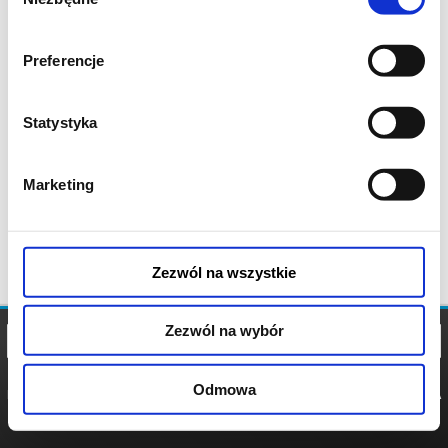
zgody
Preferencje
Statystyka
Marketing
Zezwól na wszystkie
Zezwól na wybór
Odmowa
REGULAMIN
POLITYKA
POLITYKA
COOKIES
PRYWATNOŚCI