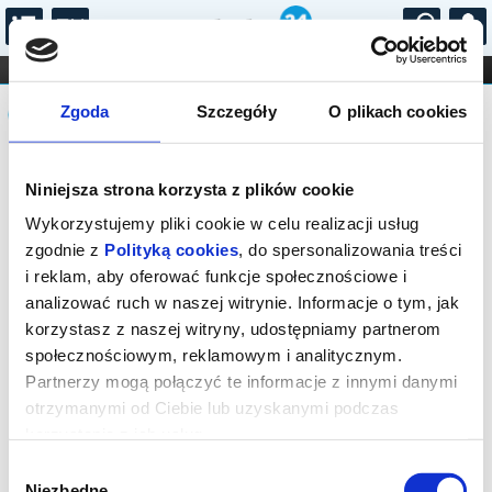
...
KONCERTY
KINO
TEATR
KABARET I
Komunikat
FILHARMONIA
OPERA I BALET
Zgoda
Szczegóły
O plikach cookies
STAND-UP
DLA DZIECI
ONLINE
KARNETY
Sprzedaż biletów on-line na wydarzenie
Niniejsza strona korzysta z plików cookie
została zakończona.
Wykorzystujemy pliki cookie w celu realizacji usług
zgodnie z
Polityką cookies
, do spersonalizowania treści
i reklam, aby oferować funkcje społecznościowe i
analizować ruch w naszej witrynie. Informacje o tym, jak
korzystasz z naszej witryny, udostępniamy partnerom
społecznościowym, reklamowym i analitycznym.
Partnerzy mogą połączyć te informacje z innymi danymi
otrzymanymi od Ciebie lub uzyskanymi podczas
korzystania z ich usług.
Wybór
Niezbędne