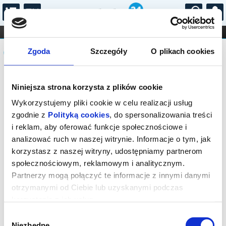
...
KONCERTY
KINO
TEATR
KABARET I
Komunikat
FILHARMONIA
OPERA I BALET
Zgoda
Szczegóły
O plikach cookies
STAND-UP
DLA DZIECI
ONLINE
KARNETY
Sprzedaż biletów on-line na wydarzenie
Niniejsza strona korzysta z plików cookie
została zakończona.
Wykorzystujemy pliki cookie w celu realizacji usług
zgodnie z
Polityką cookies
, do spersonalizowania treści
i reklam, aby oferować funkcje społecznościowe i
analizować ruch w naszej witrynie. Informacje o tym, jak
korzystasz z naszej witryny, udostępniamy partnerom
społecznościowym, reklamowym i analitycznym.
Partnerzy mogą połączyć te informacje z innymi danymi
otrzymanymi od Ciebie lub uzyskanymi podczas
korzystania z ich usług.
Wybór
Niezbędne