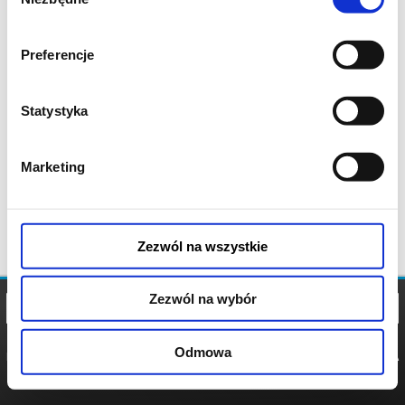
zgody
Preferencje
Statystyka
Marketing
Zezwól na wszystkie
Zezwól na wybór
Odmowa
REGULAMIN
POLITYKA
POLITYKA
COOKIES
PRYWATNOŚCI