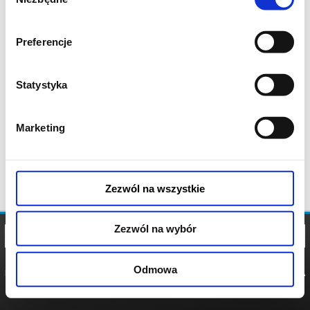
zgody
Preferencje
Statystyka
Marketing
Zezwól na wszystkie
Zezwól na wybór
Odmowa
REGULAMIN
POLITYKA
POLITYKA
COOKIES
PRYWATNOŚCI