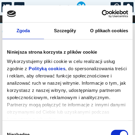
...
KONCERTY
KINO
TEATR
KABARET I
Komunikat
FILHARMONIA
OPERA I BALET
Zgoda
Szczegóły
O plikach cookies
STAND-UP
DLA DZIECI
ONLINE
KARNETY
Sprzedaż biletów on-line na wydarzenie
Niniejsza strona korzysta z plików cookie
została zakończona.
Wykorzystujemy pliki cookie w celu realizacji usług
zgodnie z
Polityką cookies
, do spersonalizowania treści
i reklam, aby oferować funkcje społecznościowe i
analizować ruch w naszej witrynie. Informacje o tym, jak
korzystasz z naszej witryny, udostępniamy partnerom
społecznościowym, reklamowym i analitycznym.
Partnerzy mogą połączyć te informacje z innymi danymi
otrzymanymi od Ciebie lub uzyskanymi podczas
korzystania z ich usług.
Wybór
Niezbędne