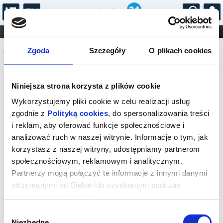
...
KONCERTY
KINO
TEATR
KABARET I
Komunikat
FILHARMONIA
OPERA I BALET
Zgoda
Szczegóły
O plikach cookies
STAND-UP
DLA DZIECI
ONLINE
KARNETY
Sprzedaż biletów on-line na wydarzenie
Niniejsza strona korzysta z plików cookie
została zakończona.
Wykorzystujemy pliki cookie w celu realizacji usług
zgodnie z
Polityką cookies
, do spersonalizowania treści
i reklam, aby oferować funkcje społecznościowe i
analizować ruch w naszej witrynie. Informacje o tym, jak
korzystasz z naszej witryny, udostępniamy partnerom
społecznościowym, reklamowym i analitycznym.
Partnerzy mogą połączyć te informacje z innymi danymi
otrzymanymi od Ciebie lub uzyskanymi podczas
korzystania z ich usług.
Wybór
Niezbędne