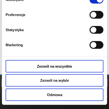
zgody
Preferencje
Statystyka
Marketing
Zezwól na wszystkie
Zezwól na wybór
Odmowa
REGULAMIN
POLITYKA
POLITYKA
COOKIES
PRYWATNOŚCI