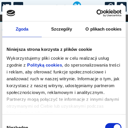
...
KONCERTY
KINO
TEATR
KABARET I
Komunikat
FILHARMONIA
OPERA I BALET
Zgoda
Szczegóły
O plikach cookies
STAND-UP
DLA DZIECI
ONLINE
KARNETY
Sprzedaż biletów on-line na wydarzenie
Niniejsza strona korzysta z plików cookie
została zakończona.
Wykorzystujemy pliki cookie w celu realizacji usług
zgodnie z
Polityką cookies
, do spersonalizowania treści
i reklam, aby oferować funkcje społecznościowe i
analizować ruch w naszej witrynie. Informacje o tym, jak
korzystasz z naszej witryny, udostępniamy partnerom
społecznościowym, reklamowym i analitycznym.
Partnerzy mogą połączyć te informacje z innymi danymi
otrzymanymi od Ciebie lub uzyskanymi podczas
korzystania z ich usług.
Wybór
Niezbędne