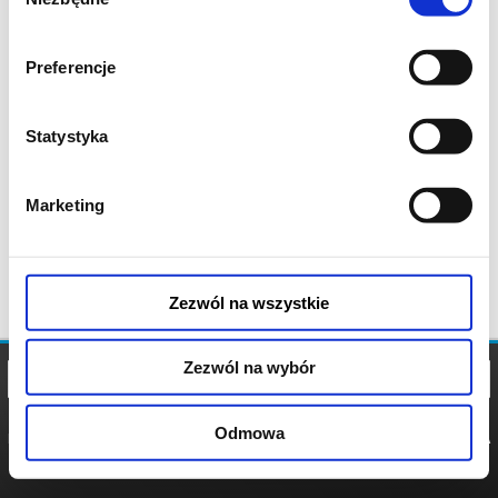
zgody
Preferencje
Statystyka
Marketing
Zezwól na wszystkie
Zezwól na wybór
Odmowa
REGULAMIN
POLITYKA
POLITYKA
COOKIES
PRYWATNOŚCI