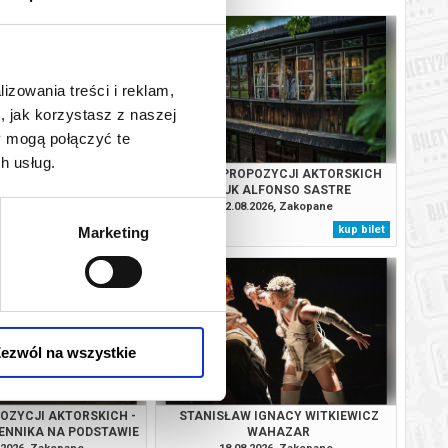
lizowania treści i reklam,
, jak korzystasz z naszej
y mogą połączyć te
h usług.
LIN NA PODSTAWIE THE
SCENA PROPOZYCJI AKTORSKICH
S EGG (JAJO WĘŻA)
KRUK ALFONSO SASTRE
RGMANA - PREMIERA!
.2026, Zakopane
12.08.2026, Zakopane
kup bilet
kup bilet
Marketing
ezwól na wszystkie
OZYCJI AKTORSKICH -
STANISŁAW IGNACY WITKIEWICZ
IENNIKA NA PODSTAWIE
WAHAZAR
IĘTNIKA" MARII