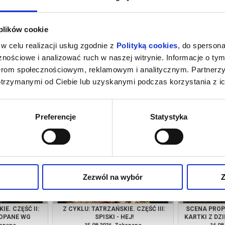
 plików cookie
w celu realizacji usług zgodnie z
Polityką cookies
, do spersona
nościowe i analizować ruch w naszej witrynie. Informacje o tym
nerom społecznościowym, reklamowym i analitycznym. Partnerz
otrzymanymi od Ciebie lub uzyskanymi podczas korzystania z ic
PODSTAWIE THE
KAMISHIBAI JAPOŃSKI TEATR
CABARET BER
JAJO WĘŻA)
OPOWIEŚCI TEATR NEMNO Z
SERPENT'
 - PREMIERA!
RZESZOWA
INGMARA BE
kopane
11.08.2026, Zakopane
11.08
kup bilet
kup bilet
Preferencje
Statystyka
Zezwól na wybór
Z
IE. CZĘŚĆ II:
Z CYKLU: TATRZAŃSKIE. CZĘŚĆ III:
SCENA PROP
OPANE WG
SPISKI - HEJ!
KARTKI Z DZ
TRUGA
"PAM