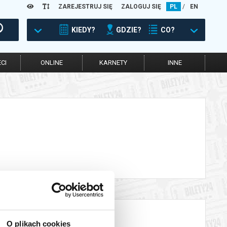
ZAREJESTRUJ SIĘ
ZALOGUJ SIĘ
PL
/
EN
KIEDY?
GDZIE?
CO?
CI
ONLINE
KARNETY
INNE
O plikach cookies