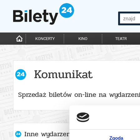
KONCERTY
KINO
TEATR
Komunikat
Sprzedaż biletów on-line na wydarzen
Inne wydarzenia organizatora
Zgoda