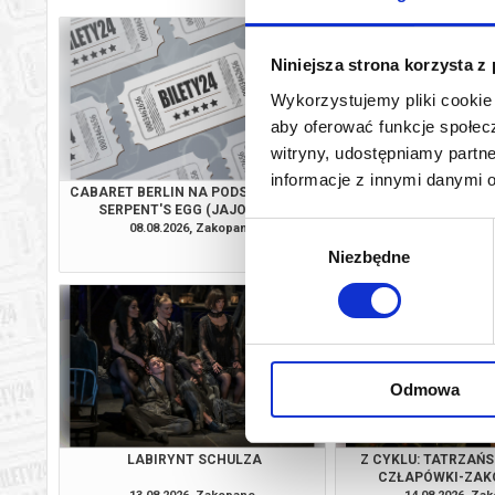
Niniejsza strona korzysta z
Wykorzystujemy pliki cookie 
aby oferować funkcje społecz
witryny, udostępniamy part
informacje z innymi danymi 
CABARET BERLIN NA PODSTAWIE THE
CABARET BERLIN NA 
SERPENT'S EGG (JAJO WĘŻA)
SERPENT'S EGG (
INGMARA BERGMANA - PREMIERA!
INGMARA BERGMANA
08.08.2026, Zakopane
09.08.2026, Za
Wybór
info
Niezbędne
zgody
Odmowa
LABIRYNT SCHULZA
Z CYKLU: TATRZAŃSK
CZŁAPÓWKI-ZAK
ANDRZEJA S