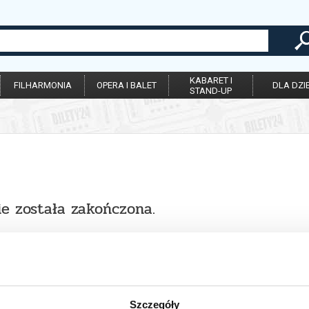
KABARET I
FILHARMONIA
OPERA I BALET
DLA DZIE
STAND-UP
ie została zakończona.
Szczegóły