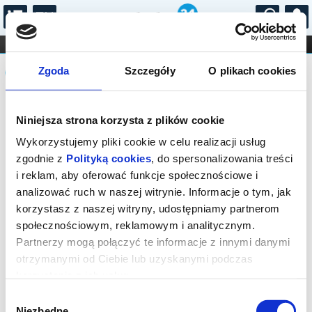
...
KONCERTY
KINO
TEATR
KABARET I
Komunikat
FILHARMONIA
OPERA I BALET
Zgoda
Szczegóły
O plikach cookies
STAND-UP
DLA DZIECI
ONLINE
KARNETY
Sprzedaż biletów on-line na wydarzenie
Niniejsza strona korzysta z plików cookie
została zakończona.
Wykorzystujemy pliki cookie w celu realizacji usług
zgodnie z
Polityką cookies
, do spersonalizowania treści
i reklam, aby oferować funkcje społecznościowe i
analizować ruch w naszej witrynie. Informacje o tym, jak
korzystasz z naszej witryny, udostępniamy partnerom
społecznościowym, reklamowym i analitycznym.
Partnerzy mogą połączyć te informacje z innymi danymi
otrzymanymi od Ciebie lub uzyskanymi podczas
korzystania z ich usług.
Wybór
Niezbędne