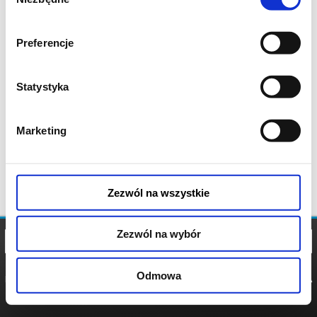
zgody
Preferencje
Statystyka
Marketing
Zezwól na wszystkie
Zezwól na wybór
Odmowa
REGULAMIN
POLITYKA
POLITYKA
COOKIES
PRYWATNOŚCI