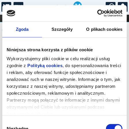
...
KONCERTY
KINO
TEATR
KABARET I
Komunikat
FILHARMONIA
OPERA I BALET
Zgoda
Szczegóły
O plikach cookies
STAND-UP
DLA DZIECI
ONLINE
KARNETY
Sprzedaż biletów on-line na wydarzenie
Niniejsza strona korzysta z plików cookie
została zakończona.
Wykorzystujemy pliki cookie w celu realizacji usług
zgodnie z
Polityką cookies
, do spersonalizowania treści
i reklam, aby oferować funkcje społecznościowe i
analizować ruch w naszej witrynie. Informacje o tym, jak
korzystasz z naszej witryny, udostępniamy partnerom
społecznościowym, reklamowym i analitycznym.
Partnerzy mogą połączyć te informacje z innymi danymi
otrzymanymi od Ciebie lub uzyskanymi podczas
korzystania z ich usług.
Wybór
Niezbędne