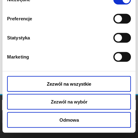
zgody
Preferencje
Statystyka
Marketing
Zezwól na wszystkie
Zezwól na wybór
Odmowa
REGULAMIN
POLITYKA
POLITYKA
COOKIES
PRYWATNOŚCI