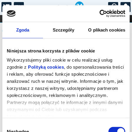
...
KONCERTY
KINO
TEATR
KABARET I
Komunikat
FILHARMONIA
OPERA I BALET
Zgoda
Szczegóły
O plikach cookies
STAND-UP
DLA DZIECI
ONLINE
KARNETY
Sprzedaż biletów on-line na wydarzenie
Niniejsza strona korzysta z plików cookie
została zakończona.
Wykorzystujemy pliki cookie w celu realizacji usług
zgodnie z
Polityką cookies
, do spersonalizowania treści
i reklam, aby oferować funkcje społecznościowe i
analizować ruch w naszej witrynie. Informacje o tym, jak
korzystasz z naszej witryny, udostępniamy partnerom
społecznościowym, reklamowym i analitycznym.
Partnerzy mogą połączyć te informacje z innymi danymi
otrzymanymi od Ciebie lub uzyskanymi podczas
korzystania z ich usług.
Wybór
Niezbędne