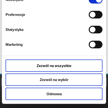
zgody
Preferencje
Statystyka
Marketing
Zezwól na wszystkie
Zezwól na wybór
Odmowa
REGULAMIN
POLITYKA
POLITYKA
COOKIES
PRYWATNOŚCI