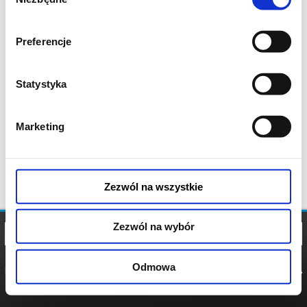
zgody
Preferencje
Statystyka
Marketing
Zezwól na wszystkie
Zezwól na wybór
Odmowa
REGULAMIN
POLITYKA
POLITYKA
COOKIES
PRYWATNOŚCI