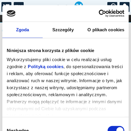
...
KONCERTY
KINO
TEATR
KABARET I
Komunikat
FILHARMONIA
OPERA I BALET
Zgoda
Szczegóły
O plikach cookies
STAND-UP
DLA DZIECI
ONLINE
KARNETY
Sprzedaż biletów on-line na wydarzenie
Niniejsza strona korzysta z plików cookie
została zakończona.
Wykorzystujemy pliki cookie w celu realizacji usług
zgodnie z
Polityką cookies
, do spersonalizowania treści
i reklam, aby oferować funkcje społecznościowe i
analizować ruch w naszej witrynie. Informacje o tym, jak
korzystasz z naszej witryny, udostępniamy partnerom
społecznościowym, reklamowym i analitycznym.
Partnerzy mogą połączyć te informacje z innymi danymi
otrzymanymi od Ciebie lub uzyskanymi podczas
korzystania z ich usług.
Wybór
Niezbędne