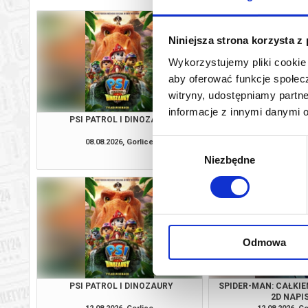
Niniejsza strona korzysta z
Wykorzystujemy pliki cookie 
aby oferować funkcje społecz
witryny, udostępniamy part
informacje z innymi danymi 
PSI PATROL I DINOZAURY
SPIDER-MAN: CAŁKIE
2D NAPI
08.08.2026, Gorlice
08.08.2026, Go
Wybór
kup bilet
Niezbędne
zgody
Odmowa
PSI PATROL I DINOZAURY
SPIDER-MAN: CAŁKIE
2D NAPI