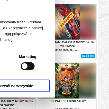
lizowania treści i reklam,
, jak korzystasz z naszej
y mogą połączyć te
h usług.
TROL I DINOZAURY
SPIDER-MAN: CAŁKIEM NOWY DZIEŃ
2D NAPISY
8.2026, Gorlice
09.08.2026, Gorlice
kup bilet
kup bilet
Marketing
ezwól na wszystkie
: CAŁKIEM NOWY DZIEŃ
PSI PATROL I DINOZAURY
2D NAPISY