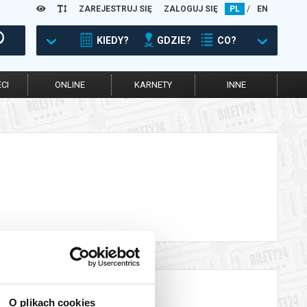
ZAREJESTRUJ SIĘ
ZALOGUJ SIĘ
PL
/
EN
KIEDY?
GDZIE?
CO?
CI
ONLINE
KARNETY
INNE
O plikach cookies