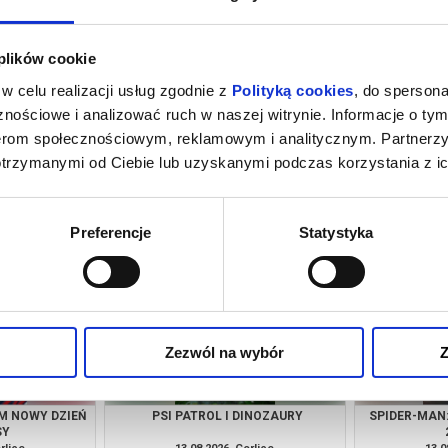
 plików cookie
w celu realizacji usług zgodnie z
Polityką cookies
, do spersona
nościowe i analizować ruch w naszej witrynie. Informacje o tym
nerom społecznościowym, reklamowym i analitycznym. Partnerz
otrzymanymi od Ciebie lub uzyskanymi podczas korzystania z ic
M NOWY DZIEŃ
REQUIEM DLA SNU W 4K
PSI PA
SY
rlice
08.08.2026, Gorlice
09.0
kup bilet
kup bilet
Preferencje
Statystyka
Zezwól na wybór
Z
M NOWY DZIEŃ
PSI PATROL I DINOZAURY
SPIDER-MAN
SY