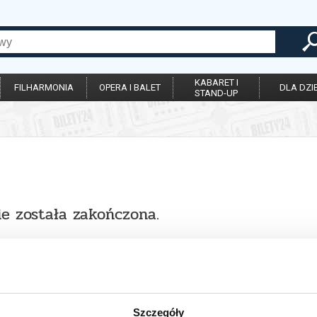
KABARET I
FILHARMONIA
OPERA I BALET
DLA DZIE
STAND-UP
ie została zakończona.
Szczegóły