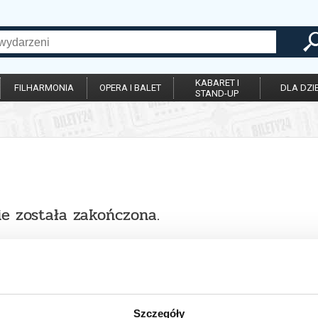
KABARET I
FILHARMONIA
OPERA I BALET
DLA DZIE
STAND-UP
ie została zakończona.
Szczegóły