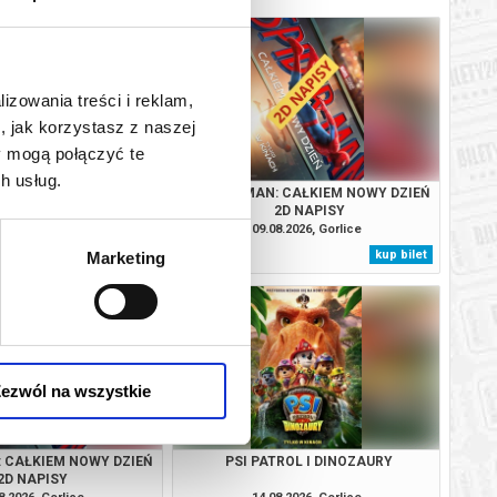
lizowania treści i reklam,
, jak korzystasz z naszej
y mogą połączyć te
h usług.
TROL I DINOZAURY
SPIDER-MAN: CAŁKIEM NOWY DZIEŃ
2D NAPISY
8.2026, Gorlice
09.08.2026, Gorlice
kup bilet
kup bilet
Marketing
ezwól na wszystkie
: CAŁKIEM NOWY DZIEŃ
PSI PATROL I DINOZAURY
2D NAPISY