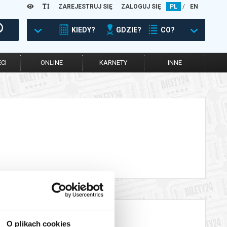
ZAREJESTRUJ SIĘ
ZALOGUJ SIĘ
PL
/
EN
KIEDY?
GDZIE?
CO?
CI
ONLINE
KARNETY
INNE
O plikach cookies