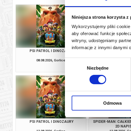
Niniejsza strona korzysta z
Wykorzystujemy pliki cookie 
aby oferować funkcje społecz
witryny, udostępniamy part
informacje z innymi danymi 
PSI PATROL I DINOZAURY
SPIDER-MAN: CAŁKIE
2D NAPI
08.08.2026, Gorlice
08.08.2026, Go
Wybór
kup bilet
Niezbędne
zgody
Odmowa
PSI PATROL I DINOZAURY
SPIDER-MAN: CAŁKIE
2D NAPI