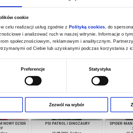
 plików cookie
w celu realizacji usług zgodnie z
Polityką cookies
, do spersona
nościowe i analizować ruch w naszej witrynie. Informacje o tym
nerom społecznościowym, reklamowym i analitycznym. Partnerz
otrzymanymi od Ciebie lub uzyskanymi podczas korzystania z ic
M NOWY DZIEŃ
REQUIEM DLA SNU W 4K
PSI PA
SY
rlice
08.08.2026, Gorlice
09.0
kup bilet
kup bilet
Preferencje
Statystyka
Zezwól na wybór
Z
M NOWY DZIEŃ
PSI PATROL I DINOZAURY
SPIDER-MAN
SY