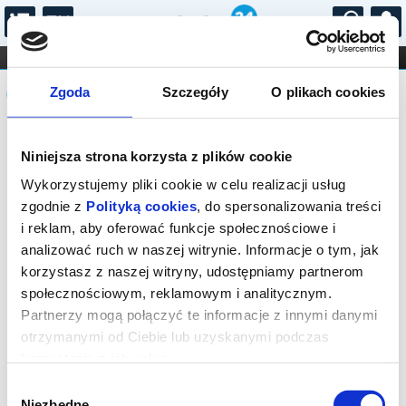
...
KONCERTY
KINO
TEATR
KABARET I
Komunikat
FILHARMONIA
OPERA I BALET
Zgoda
Szczegóły
O plikach cookies
STAND-UP
DLA DZIECI
ONLINE
KARNETY
Sprzedaż biletów on-line na wydarzenie
Niniejsza strona korzysta z plików cookie
została zakończona.
Wykorzystujemy pliki cookie w celu realizacji usług
zgodnie z
Polityką cookies
, do spersonalizowania treści
i reklam, aby oferować funkcje społecznościowe i
analizować ruch w naszej witrynie. Informacje o tym, jak
korzystasz z naszej witryny, udostępniamy partnerom
społecznościowym, reklamowym i analitycznym.
Partnerzy mogą połączyć te informacje z innymi danymi
otrzymanymi od Ciebie lub uzyskanymi podczas
korzystania z ich usług.
Wybór
Niezbędne