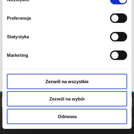
zgody
Preferencje
Statystyka
Marketing
Zezwól na wszystkie
Zezwól na wybór
Odmowa
REGULAMIN
POLITYKA
POLITYKA
COOKIES
PRYWATNOŚCI