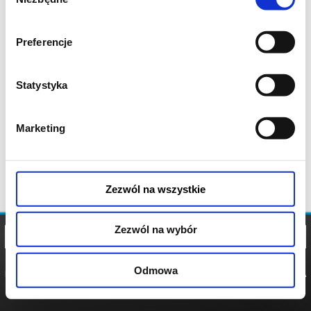
zgody
Preferencje
Statystyka
Marketing
Zezwól na wszystkie
Zezwól na wybór
Odmowa
REGULAMIN
POLITYKA
POLITYKA
COOKIES
PRYWATNOŚCI