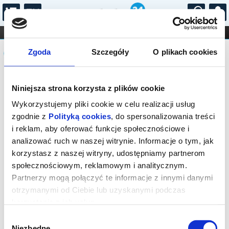
...
KONCERTY
KINO
TEATR
KABARET I
Komunikat
FILHARMONIA
OPERA I BALET
Zgoda
Szczegóły
O plikach cookies
STAND-UP
DLA DZIECI
ONLINE
KARNETY
Sprzedaż biletów on-line na wydarzenie
Niniejsza strona korzysta z plików cookie
została zakończona.
Wykorzystujemy pliki cookie w celu realizacji usług
zgodnie z
Polityką cookies
, do spersonalizowania treści
i reklam, aby oferować funkcje społecznościowe i
analizować ruch w naszej witrynie. Informacje o tym, jak
korzystasz z naszej witryny, udostępniamy partnerom
społecznościowym, reklamowym i analitycznym.
Partnerzy mogą połączyć te informacje z innymi danymi
otrzymanymi od Ciebie lub uzyskanymi podczas
korzystania z ich usług.
Wybór
Niezbędne