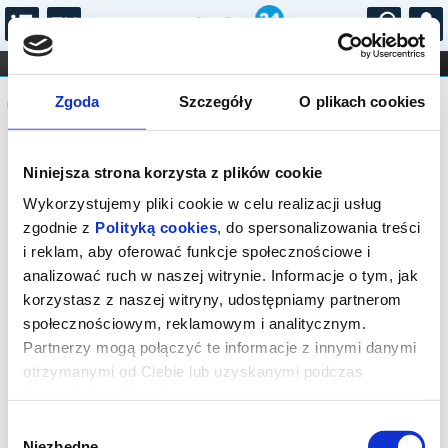
...
KONCERTY
KINO
TEATR
KABARET I
Komunikat
FILHARMONIA
OPERA I BALET
Zgoda
Szczegóły
O plikach cookies
STAND-UP
DLA DZIECI
ONLINE
KARNETY
Sprzedaż biletów on-line na wydarzenie
Niniejsza strona korzysta z plików cookie
została zakończona.
Wykorzystujemy pliki cookie w celu realizacji usług
zgodnie z
Polityką cookies
, do spersonalizowania treści
i reklam, aby oferować funkcje społecznościowe i
analizować ruch w naszej witrynie. Informacje o tym, jak
korzystasz z naszej witryny, udostępniamy partnerom
społecznościowym, reklamowym i analitycznym.
Partnerzy mogą połączyć te informacje z innymi danymi
otrzymanymi od Ciebie lub uzyskanymi podczas
korzystania z ich usług.
Wybór
Niezbędne