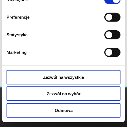
zgody
Preferencje
Statystyka
Marketing
Zezwól na wszystkie
Zezwól na wybór
Odmowa
REGULAMIN
POLITYKA
POLITYKA
COOKIES
PRYWATNOŚCI