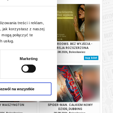
lizowania treści i reklam,
, jak korzystasz z naszej
y mogą połączyć te
h usług.
AN. CAŁKIEM NOWY
BACKROOMS. BEZ WYJŚCIA -
IEŃ_DUBBING
WERSJA ROZSZERZONA
2026, Bolesławiec
08.08.2026, Bolesławiec
kup bilet
kup bilet
Marketing
ezwól na wszystkie
Y WASZYNGTON
SPIDER-MAN. CAŁKIEM NOWY
DZIEŃ_DUBBING