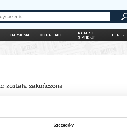
KABARET I
FILHARMONIA
OPERA I BALET
DLA DZIE
STAND-UP
ie została zakończona.
Szczegóły