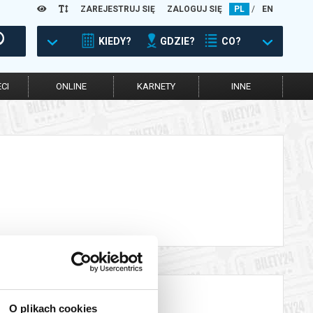
ZAREJESTRUJ SIĘ
ZALOGUJ SIĘ
PL
/
EN
KIEDY?
GDZIE?
CO?
CI
ONLINE
KARNETY
INNE
O plikach cookies