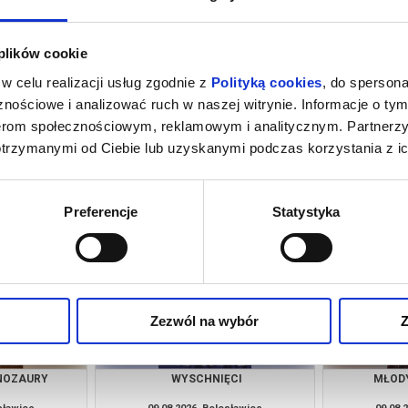
 plików cookie
w celu realizacji usług zgodnie z
Polityką cookies
, do spersona
nościowe i analizować ruch w naszej witrynie. Informacje o tym
nerom społecznościowym, reklamowym i analitycznym. Partnerz
otrzymanymi od Ciebie lub uzyskanymi podczas korzystania z ic
ĘCI
MŁODY WASZYNGTON
SPIDER-M
DZ
esławiec
08.08.2026, Bolesławiec
08.08.
kup bilet
kup bilet
Preferencje
Statystyka
Zezwól na wybór
Z
INOZAURY
WYSCHNIĘCI
MŁOD