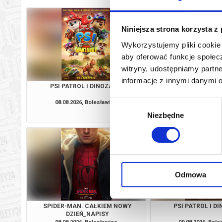
Niniejsza strona korzysta z
Wykorzystujemy pliki cookie 
aby oferować funkcje społecz
witryny, udostępniamy part
informacje z innymi danymi 
PSI PATROL I DINOZAURY
WYSCHNI
08.08.2026, Bolesławiec
08.08.2026, Bol
Wybór
kup bilet
Niezbędne
zgody
Odmowa
SPIDER-MAN. CAŁKIEM NOWY
PSI PATROL I D
DZIEŃ_NAPISY