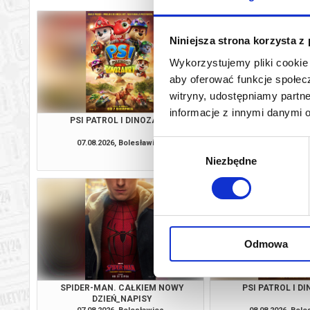
Niniejsza strona korzysta z
Wykorzystujemy pliki cookie 
aby oferować funkcje społecz
witryny, udostępniamy part
informacje z innymi danymi 
PSI PATROL I DINOZAURY
WYSCHNI
07.08.2026, Bolesławiec
07.08.2026, Bol
Wybór
kup bilet
Niezbędne
zgody
Odmowa
SPIDER-MAN. CAŁKIEM NOWY
PSI PATROL I D
DZIEŃ_NAPISY