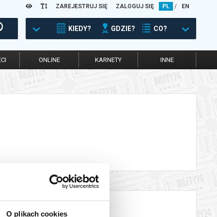
ZAREJESTRUJ SIĘ
ZALOGUJ SIĘ
PL
/
EN
KIEDY?
GDZIE?
CO?
CI
ONLINE
KARNETY
INNE
O plikach cookies