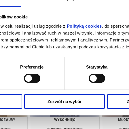
 plików cookie
w celu realizacji usług zgodnie z
Polityką cookies
, do spersona
nościowe i analizować ruch w naszej witrynie. Informacje o tym
nerom społecznościowym, reklamowym i analitycznym. Partnerz
otrzymanymi od Ciebie lub uzyskanymi podczas korzystania z ic
ĘCI
MŁODY WASZYNGTON
SPIDER-M
DZ
esławiec
07.08.2026, Bolesławiec
07.08.
kup bilet
kup bilet
Preferencje
Statystyka
Zezwól na wybór
Z
INOZAURY
WYSCHNIĘCI
MŁOD