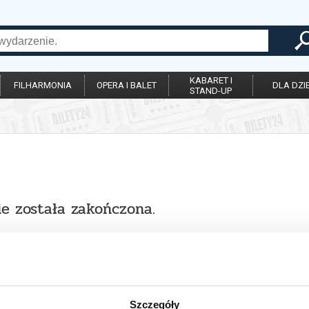
KABARET I
FILHARMONIA
OPERA I BALET
DLA DZIE
STAND-UP
ie została zakończona.
Szczegóły