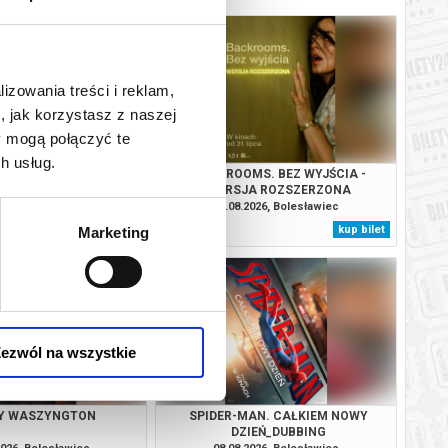
lizowania treści i reklam,
, jak korzystasz z naszej
y mogą połączyć te
h usług.
AN. CAŁKIEM NOWY
BACKROOMS. BEZ WYJŚCIA -
IEŃ_DUBBING
WERSJA ROZSZERZONA
2026, Bolesławiec
07.08.2026, Bolesławiec
kup bilet
kup bilet
Marketing
ezwól na wszystkie
Y WASZYNGTON
SPIDER-MAN. CAŁKIEM NOWY
DZIEŃ_DUBBING