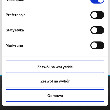
zgody
Preferencje
Statystyka
Marketing
Zezwól na wszystkie
Zezwól na wybór
Odmowa
REGULAMIN
POLITYKA
POLITYKA
COOKIES
PRYWATNOŚCI