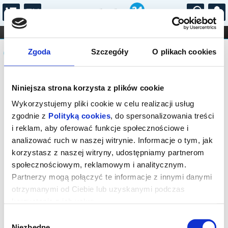
...
KONCERTY
KINO
TEATR
KABARET I
Komunikat
FILHARMONIA
OPERA I BALET
Zgoda
Szczegóły
O plikach cookies
STAND-UP
DLA DZIECI
ONLINE
KARNETY
Sprzedaż biletów on-line na wydarzenie
Niniejsza strona korzysta z plików cookie
została zakończona.
Wykorzystujemy pliki cookie w celu realizacji usług
zgodnie z
Polityką cookies
, do spersonalizowania treści
i reklam, aby oferować funkcje społecznościowe i
analizować ruch w naszej witrynie. Informacje o tym, jak
korzystasz z naszej witryny, udostępniamy partnerom
społecznościowym, reklamowym i analitycznym.
Partnerzy mogą połączyć te informacje z innymi danymi
otrzymanymi od Ciebie lub uzyskanymi podczas
korzystania z ich usług.
Wybór
Niezbędne