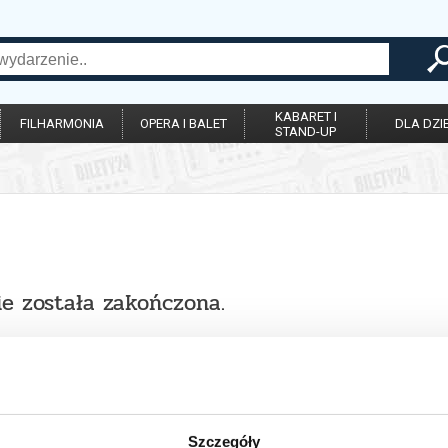
KABARET I
FILHARMONIA
OPERA I BALET
DLA DZIE
STAND-UP
ie została zakończona.
Szczegóły