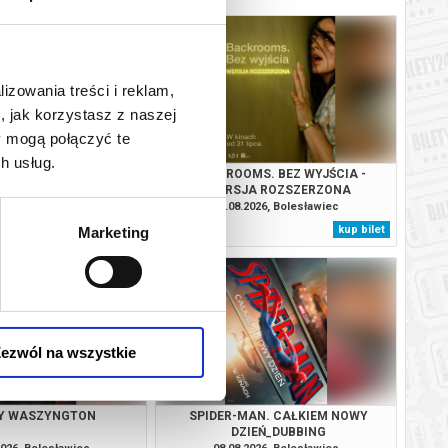
lizowania treści i reklam,
, jak korzystasz z naszej
y mogą połączyć te
h usług.
AN. CAŁKIEM NOWY
BACKROOMS. BEZ WYJŚCIA -
IEŃ_DUBBING
WERSJA ROZSZERZONA
2026, Bolesławiec
07.08.2026, Bolesławiec
kup bilet
kup bilet
Marketing
ezwól na wszystkie
Y WASZYNGTON
SPIDER-MAN. CAŁKIEM NOWY
DZIEŃ_DUBBING