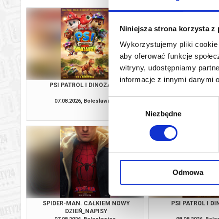
Niniejsza strona korzysta z
Wykorzystujemy pliki cookie 
aby oferować funkcje społecz
witryny, udostępniamy part
informacje z innymi danymi 
PSI PATROL I DINOZAURY
WYSCHNI
07.08.2026, Bolesławiec
07.08.2026, Bol
Wybór
kup bilet
Niezbędne
zgody
Odmowa
SPIDER-MAN. CAŁKIEM NOWY
PSI PATROL I D
DZIEŃ_NAPISY