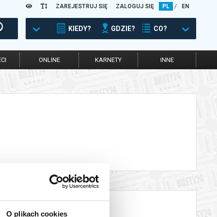
ZAREJESTRUJ SIĘ
ZALOGUJ SIĘ
PL
/
EN
KIEDY?
GDZIE?
CO?
CI
ONLINE
KARNETY
INNE
O plikach cookies