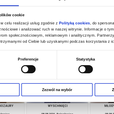
 plików cookie
w celu realizacji usług zgodnie z
Polityką cookies
, do spersona
nościowe i analizować ruch w naszej witrynie. Informacje o tym
nerom społecznościowym, reklamowym i analitycznym. Partnerz
otrzymanymi od Ciebie lub uzyskanymi podczas korzystania z ic
ĘCI
MŁODY WASZYNGTON
SPIDER-M
DZ
esławiec
07.08.2026, Bolesławiec
07.08.
kup bilet
kup bilet
Preferencje
Statystyka
Zezwól na wybór
Z
INOZAURY
WYSCHNIĘCI
MŁOD